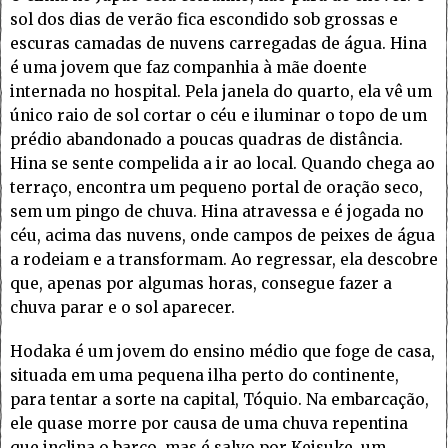
sol dos dias de verão fica escondido sob grossas e
escuras camadas de nuvens carregadas de água. Hina
é uma jovem que faz companhia à mãe doente
internada no hospital. Pela janela do quarto, ela vê um
único raio de sol cortar o céu e iluminar o topo de um
prédio abandonado a poucas quadras de distância.
Hina se sente compelida a ir ao local. Quando chega ao
terraço, encontra um pequeno portal de oração seco,
sem um pingo de chuva. Hina atravessa e é jogada no
céu, acima das nuvens, onde campos de peixes de água
a rodeiam e a transformam. Ao regressar, ela descobre
que, apenas por algumas horas, consegue fazer a
chuva parar e o sol aparecer.
Hodaka é um jovem do ensino médio que foge de casa,
situada em uma pequena ilha perto do continente,
para tentar a sorte na capital, Tóquio. Na embarcação,
ele quase morre por causa de uma chuva repentina
que inclina o barco, mas é salvo por Keisuke, um