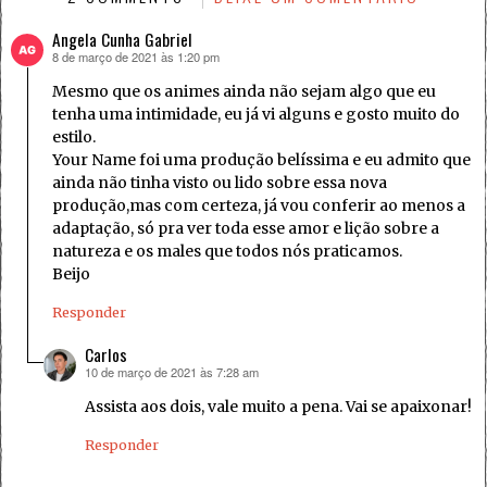
Angela Cunha Gabriel
8 de março de 2021 às 1:20 pm
disse:
Mesmo que os animes ainda não sejam algo que eu
tenha uma intimidade, eu já vi alguns e gosto muito do
estilo.
Your Name foi uma produção belíssima e eu admito que
ainda não tinha visto ou lido sobre essa nova
produção,mas com certeza, já vou conferir ao menos a
adaptação, só pra ver toda esse amor e lição sobre a
natureza e os males que todos nós praticamos.
Beijo
Responder
Carlos
10 de março de 2021 às 7:28 am
disse:
Assista aos dois, vale muito a pena. Vai se apaixonar!
Responder