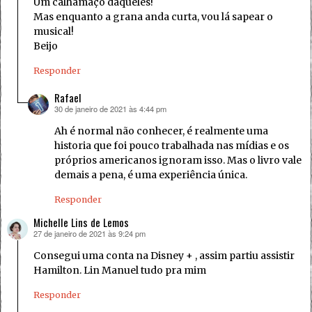
Um calhamaço daqueles!
Mas enquanto a grana anda curta, vou lá sapear o
musical!
Beijo
Responder
Rafael
30 de janeiro de 2021 às 4:44 pm
disse:
Ah é normal não conhecer, é realmente uma
historia que foi pouco trabalhada nas mídias e os
próprios americanos ignoram isso. Mas o livro vale
demais a pena, é uma experiência única.
Responder
Michelle Lins de Lemos
27 de janeiro de 2021 às 9:24 pm
disse:
Consegui uma conta na Disney + , assim partiu assistir
Hamilton. Lin Manuel tudo pra mim
Responder