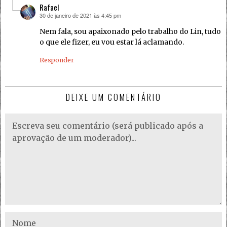
Rafael
30 de janeiro de 2021 às 4:45 pm
disse:
Nem fala, sou apaixonado pelo trabalho do Lin, tudo
o que ele fizer, eu vou estar lá aclamando.
Responder
DEIXE UM COMENTÁRIO