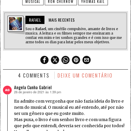
MUSICAL
RON CHERNOW
YHOMAS KAIL
RAFAEL
MAIS RECENTES
Sou o
Rafael
, um cinéfilo compulsivo, amante de livros e
musica. A leitura e os filmes sempre me ensinaram a
confiar em mim e ter sonhos grandes e é com isso que me
armo todos os dias para lutar pelos meus objetivos.
4 COMMENTS
DEIXE UM COMENTÁRIO
Angela Cunha Gabriel
26 de janeiro de 2021 às 1:39 pm
disse:
Eu admito com vergonha que não fazia ideia do livro e
nem do musical. O musical eu até entendo, até por não
ser um gênero que eu goste muito.
Mas puxa, o livro é um senhor livro e com uma figura
que pelo que entendi, deveria ser conhecida por todos!