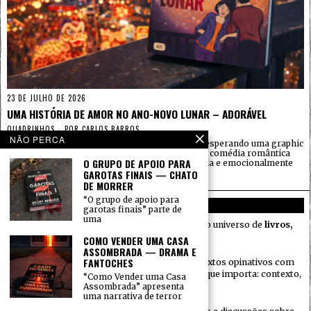
23 DE JULHO DE 2026
UMA HISTÓRIA DE AMOR NO ANO-NOVO LUNAR – ADORÁVEL
QUADRINHOS
POR
CARLOS BARROS
NÃO PERCA
Li “Uma história de amor no Ano-Novo Lunar” esperando uma graphic
novel juvenil apoiada sobretudo no apelo de uma comédia romântica
O GRUPO DE APOIO PARA
sazonal. O que encontrei foi uma obra mais ampla e emocionalmente
GAROTAS FINAIS — CHATO
mais densa do que essa embalagem sugere.
DE MORRER
“O grupo de apoio para
SOBRE NÓS
garotas finais” parte de
uma
Gramatura Alta é um jornal cultural dedicado ao universo de
livros,
quadrinhos e mangás
.
COMO VENDER UMA CASA
ASSOMBRADA — DRAMA E
FANTOCHES
Desde
2015
, publicamos resenhas autorais e textos opinativos com
independência editorial, sem perder de vista o que importa: contexto,
“Como Vender uma Casa
leitura atenta e honestidade com o leitor.
Assombrada” apresenta
uma narrativa de terror