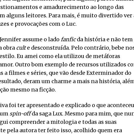
uestionamentos e amadurecimento ao longo das
alguns leitores. Para mais, é muito divertido ver 
azes e provocações com o Luc.
 Jennifer assume o lado
fanfic
da história e não tem
a obra
cult
e desconstruída. Pelo contrário, bebe no
estilo. Eu amei como ela utilizou de metáforas
amor. Outro bom exemplo de recursos utilizados c
as a filmes e séries, que vão desde Exterminador do
sultado, deram um charme a mais na história, alé
ação mesmo na ficção.
tiva foi ter apresentado e explicado o que acontece
 um
spin-off
da saga Lux. Mesmo para mim, que nu
ui compreender a mitologia e todas as suas
e pela autora ter feito isso, acolhido quem era