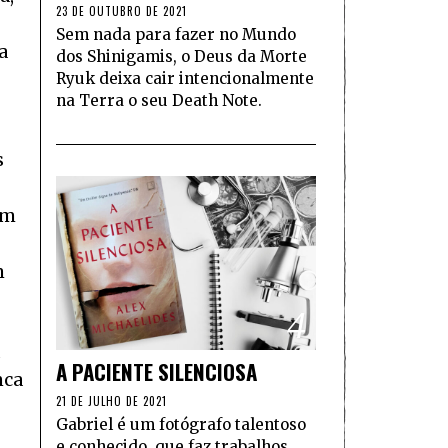
23 DE OUTUBRO DE 2021
Sem nada para fazer no Mundo
a
dos Shinigamis, o Deus da Morte
Ryuk deixa cair intencionalmente
na Terra o seu Death Note.
s
om
m
4
u
A PACIENTE SILENCIOSA
nca
21 DE JULHO DE 2021
Gabriel é um fotógrafo talentoso
e conhecido, que faz trabalhos