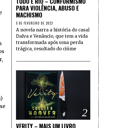
TUDO É RIO – CONFORMISMO
PARA VIOLÊNCIA, ABUSO E
e
MACHISMO
5 DE FEVEREIRO DE 2023
A novela narra a história do casal
Dalva e Venâncio, que tem a vida
transformada após uma perda
m
trágica, resultado do ciúme
os
r,
)
 se
2
VERITY – MAIS UM LIVRO