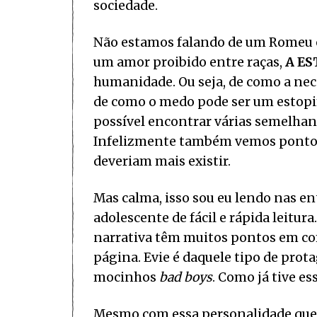
sociedade.
Não estamos falando de um Romeu e
um amor proibido entre raças,
A E
humanidade. Ou seja, de como a nec
de como o medo pode ser um estopim 
possível encontrar várias semelhan
Infelizmente também vemos ponto
deveriam mais existir.
Mas calma, isso sou eu lendo nas en
adolescente de fácil e rápida leitu
narrativa têm muitos pontos em co
página. Evie é daquele tipo de pro
mocinhos
bad boys
. Como já tive es
Mesmo com essa personalidade que,