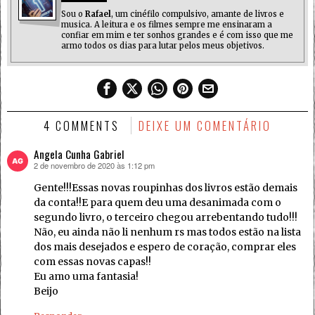
Sou o
Rafael
, um cinéfilo compulsivo, amante de livros e
musica. A leitura e os filmes sempre me ensinaram a
confiar em mim e ter sonhos grandes e é com isso que me
armo todos os dias para lutar pelos meus objetivos.
4 COMMENTS
DEIXE UM COMENTÁRIO
Angela Cunha Gabriel
2 de novembro de 2020 às 1:12 pm
disse:
Gente!!!Essas novas roupinhas dos livros estão demais
da conta!!E para quem deu uma desanimada com o
segundo livro, o terceiro chegou arrebentando tudo!!!
Não, eu ainda não li nenhum rs mas todos estão na lista
dos mais desejados e espero de coração, comprar eles
com essas novas capas!!
Eu amo uma fantasia!
Beijo