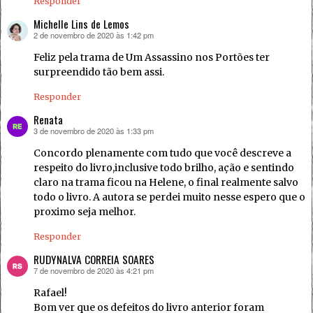
Responder
Michelle Lins de Lemos
2 de novembro de 2020 às 1:42 pm
disse:
Feliz pela trama de Um Assassino nos Portões ter
surpreendido tão bem assi.
Responder
Renata
3 de novembro de 2020 às 1:33 pm
disse:
Concordo plenamente com tudo que você descreve a
respeito do livro,inclusive todo brilho, ação e sentindo
claro na trama ficou na Helene, o final realmente salvo
todo o livro. A autora se perdei muito nesse espero que o
proximo seja melhor.
Responder
RUDYNALVA CORREIA SOARES
7 de novembro de 2020 às 4:21 pm
disse:
Rafael!
Bom ver que os defeitos do livro anterior foram