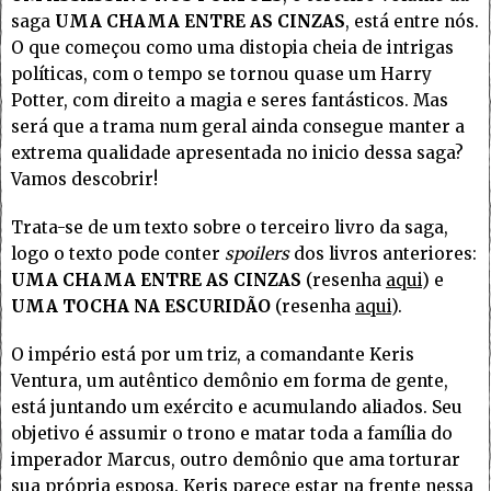
saga
UMA CHAMA ENTRE AS CINZAS
, está entre nós.
O que começou como uma distopia cheia de intrigas
políticas, com o tempo se tornou quase um Harry
Potter, com direito a magia e seres fantásticos. Mas
será que a trama num geral ainda consegue manter a
extrema qualidade apresentada no inicio dessa saga?
Vamos descobrir!
Trata-se de um texto sobre o terceiro livro da saga,
logo o texto pode conter
spoilers
dos livros anteriores:
UMA CHAMA ENTRE AS CINZAS
(resenha
aqui
) e
UMA TOCHA NA ESCURIDÃO
(resenha
aqui
).
O império está por um triz, a comandante Keris
Ventura, um autêntico demônio em forma de gente,
está juntando um exército e acumulando aliados. Seu
objetivo é assumir o trono e matar toda a família do
imperador Marcus, outro demônio que ama torturar
sua própria esposa. Keris parece estar na frente nessa