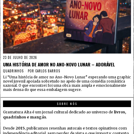
23 DE JULHO DE 2026
UMA HISTÓRIA DE AMOR NO ANO-NOVO LUNAR – ADORÁVEL
QUADRINHOS
POR
CARLOS BARROS
Li “Uma história de amor no Ano-Novo Lunar” esperando uma graphic
novel juvenil apoiada sobretudo no apelo de uma comédia romântica
sazonal. O que encontrei foi uma obra mais ampla e emocionalmente
mais densa do que essa embalagem sugere.
SOBRE NÓS
Gramatura Alta é um jornal cultural dedicado ao universo de
livros,
quadrinhos e mangás
.
Desde
2015
, publicamos resenhas autorais e textos opinativos com
independência editorial, sem perder de vista o que importa: contexto,