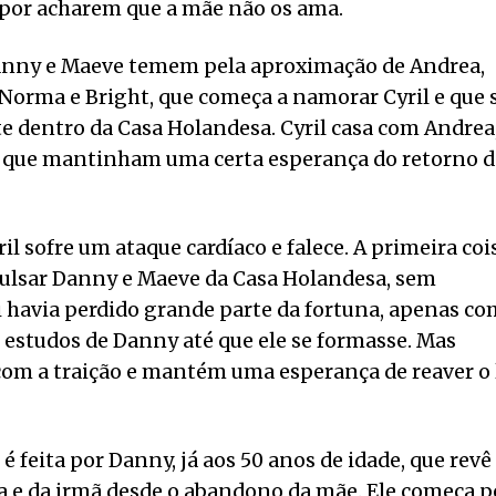
por acharem que a mãe não os ama.
 Danny e Maeve temem pela aproximação de Andrea,
orma e Bright, que começa a namorar Cyril e que 
e dentro da Casa Holandesa. Cyril casa com Andrea
, que mantinham uma certa esperança do retorno d
l sofre um ataque cardíaco e falece. A primeira coi
xpulsar Danny e Maeve da Casa Holandesa, sem
i havia perdido grande parte da fortuna, apenas co
 estudos de Danny até que ele se formasse. Mas
m a traição e mantém uma esperança de reaver o 
é feita por Danny, já aos 50 anos de idade, que revê
a e da irmã desde o abandono da mãe. Ele começa p