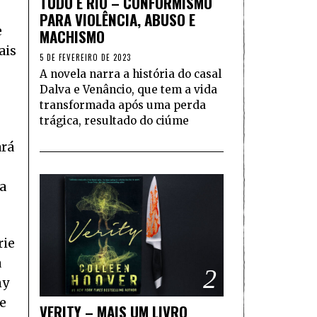
TUDO É RIO – CONFORMISMO
PARA VIOLÊNCIA, ABUSO E
e
MACHISMO
ais
5 DE FEVEREIRO DE 2023
A novela narra a história do casal
Dalva e Venâncio, que tem a vida
transformada após uma perda
trágica, resultado do ciúme
ará
a
rie
a
2
ny
e
VERITY – MAIS UM LIVRO