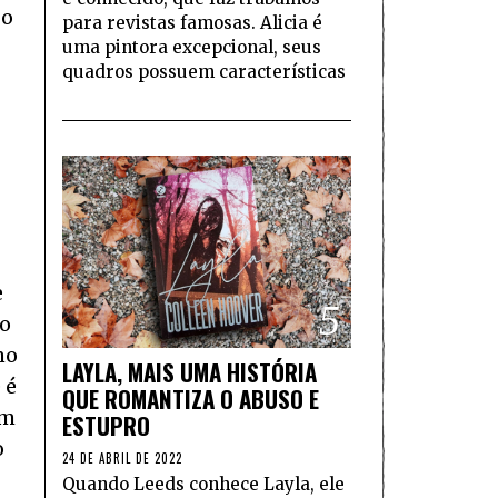
 o
para revistas famosas. Alicia é
uma pintora excepcional, seus
quadros possuem características
e
5
ão
no
LAYLA, MAIS UMA HISTÓRIA
 é
QUE ROMANTIZA O ABUSO E
am
ESTUPRO
o
24 DE ABRIL DE 2022
Quando Leeds conhece Layla, ele