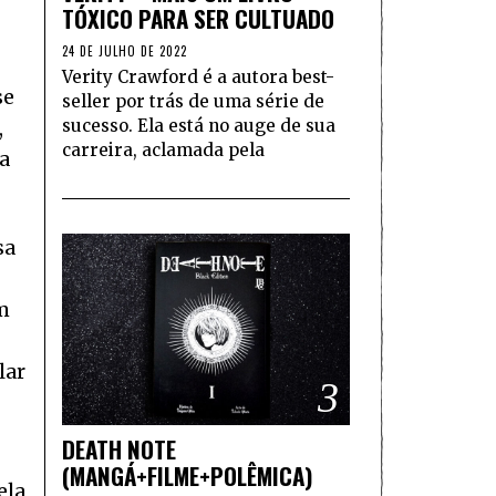
TÓXICO PARA SER CULTUADO
24 DE JULHO DE 2022
Verity Crawford é a autora best-
se
seller por trás de uma série de
sucesso. Ela está no auge de sua
,
carreira, aclamada pela
a
sa
m
lar
3
DEATH NOTE
(MANGÁ+FILME+POLÊMICA)
ela