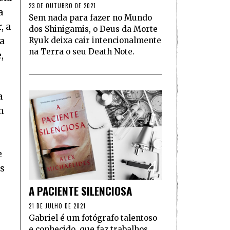
23 DE OUTUBRO DE 2021
a
Sem nada para fazer no Mundo
, a
dos Shinigamis, o Deus da Morte
da
Ryuk deixa cair intencionalmente
na Terra o seu Death Note.
,
a
m
e
4
s
A PACIENTE SILENCIOSA
21 DE JULHO DE 2021
Gabriel é um fotógrafo talentoso
e conhecido, que faz trabalhos