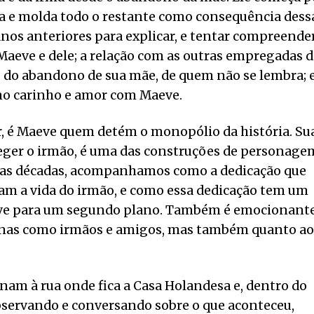
a e molda todo o restante como consequência dess
os anteriores para explicar, e tentar compreender
 Maeve e dele; a relação com as outras empregadas 
s do abandono de sua mãe, de quem não se lembra; e
mo carinho e amor com Maeve.
r, é Maeve quem detém o monopólio da história. Su
eger o irmão, é uma das construções de personage
r das décadas, acompanhamos como a dedicação que
am a vida do irmão, e como essa dedicação tem um
Maeve para um segundo plano. Também é emocionant
enas como irmãos e amigos, mas também quanto ao
nam à rua onde fica a Casa Holandesa e, dentro do
ervando e conversando sobre o que aconteceu,