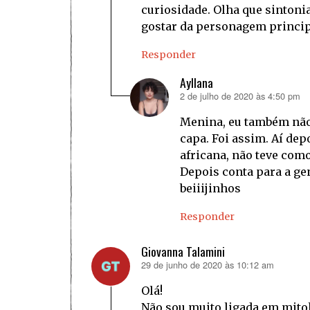
curiosidade. Olha que sintoni
gostar da personagem princip
Responder
Ayllana
2 de julho de 2020 às 4:50 pm
disse:
Menina, eu também não 
capa. Foi assim. Aí dep
africana, não teve como
Depois conta para a ge
beiiijinhos
Responder
Giovanna Talamini
29 de junho de 2020 às 10:12 am
disse:
Olá!
Não sou muito ligada em mitol