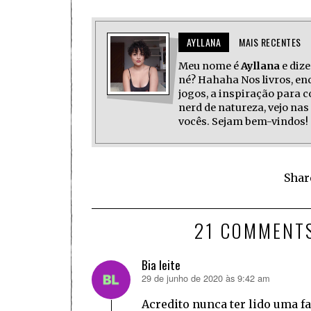
AYLLANA
MAIS RECENTES
Meu nome é
Ayllana
e dize
né? Hahaha Nos livros, enc
jogos, a inspiração para
nerd de natureza, vejo n
vocês. Sejam bem-vindos!
Shar
21 COMMENT
Bia leite
29 de junho de 2020 às 9:42 am
disse:
Acredito nunca ter lido uma fa