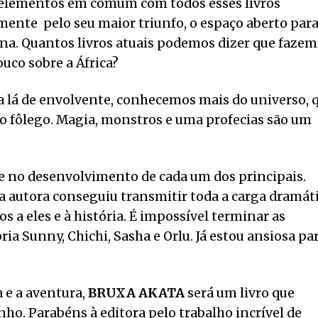
lementos em comum com todos esses livros
mente pelo seu maior triunfo, o espaço aberto par
icana. Quantos livros atuais podemos dizer que fazem
co sobre a África?
a lá de envolvente, conhecemos mais do universo, 
 o fôlego. Magia, monstros e uma profecias são um
 e no desenvolvimento de cada um dos principais.
a autora conseguiu transmitir toda a carga dramát
 a eles e à história. É impossível terminar as
ia Sunny, Chichi, Sasha e Orlu. Já estou ansiosa pa
a e a aventura,
BRUXA AKATA
será um livro que
ho. Parabéns à editora pelo trabalho incrível de