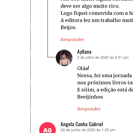
deve ser algo muito rico.
Logo fiquei comovida com a Su
A editora fez um trabalho mui
Beijos.
Responder
Ayllana
2 de julho de 2020 às 4:51 pm
disse:
Oláa!
Nossa, foi uma jornada 
nos próximos livros t
E siiim, a edição está de
Beeijinhos
Responder
Angela Cunha Gabriel
29 de junho de 2020 às 1:25 pm
disse: