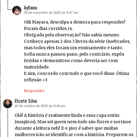
Ayllana
29 de novembro de 2020 às 9:47 am
disse:
Oiii Mayara, desculpa a demora para responder!
Foram dias corridos rs.
Obrigada pela observação! Não sabia mesmo.
Conheço apenas 2 dos 3 livros da série Quebrados,
mas todos eles foram um ensinamento e tanto.
Sofia nunca passou pano, pelo contrário, expôs
feridas e demonstrou como deveria ser com
maturidade.
E sim, concordo com tudo o que você disse. Ótima
reflexão <3
Responder
Elizete Silva
20 de outubro de 2020 às 9:44 pm
disse:
Olá! A história é realmente linda e essa capa então
(suspiros). Mas sei quem nem tudo são flores e sorrisos
durante a leitura neh! E o pior é saber que muitas
mulheres irão se identificar com a história. Preparem os