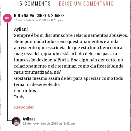
15 COMMENTS
DEIXE UM COMENTÁRIO
RUDYNALVA CORREIA SOARES
11 de outubro de 2020 às 6:18 pm
disse:
Ayllan!
Sempre é bom discutir sobre relacionamentos abusivos.
Bem pontuado todos seus questionamentos e ainda
acrescento que essa ideia de que está tudo bem com a
magreza dela, quando está ao lado dele, me passa a
impressão de dependência. E se algo não der certo no
relacionamento e ele terminar, como ela ficará? Ainda
mais traumatizada, né?
Gostaria mesmo assim de ler para apreciar como todo
tema foi desenvolvido.
cheirinhos
Rudy
Responder
Ayllana
29 de novembro de 2020 às 9:42 am
disse: