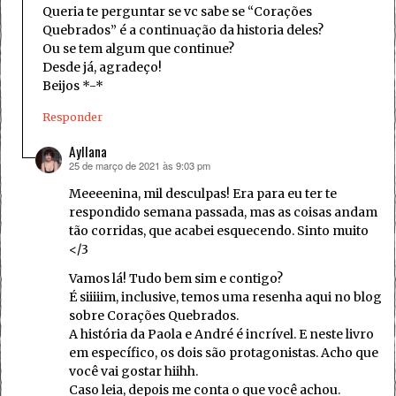
Queria te perguntar se vc sabe se “Corações
Quebrados” é a continuação da historia deles?
Ou se tem algum que continue?
Desde já, agradeço!
Beijos *-*
Responder
Ayllana
25 de março de 2021 às 9:03 pm
disse:
Meeeenina, mil desculpas! Era para eu ter te
respondido semana passada, mas as coisas andam
tão corridas, que acabei esquecendo. Sinto muito
</3
Vamos lá! Tudo bem sim e contigo?
É siiiiim, inclusive, temos uma resenha aqui no blog
sobre Corações Quebrados.
A história da Paola e André é incrível. E neste livro
em específico, os dois são protagonistas. Acho que
você vai gostar hiihh.
Caso leia, depois me conta o que você achou.