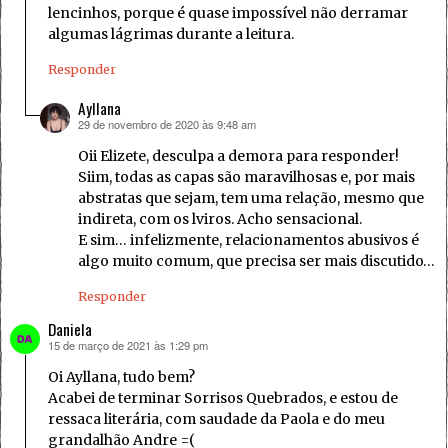
lencinhos, porque é quase impossível não derramar
algumas lágrimas durante a leitura.
Responder
Ayllana
29 de novembro de 2020 às 9:48 am
disse:
Oii Elizete, desculpa a demora para responder!
Siim, todas as capas são maravilhosas e, por mais
abstratas que sejam, tem uma relação, mesmo que
indireta, com os lviros. Acho sensacional.
E sim… infelizmente, relacionamentos abusivos é
algo muito comum, que precisa ser mais discutido…
Responder
Daniela
15 de março de 2021 às 1:29 pm
disse:
Oi Ayllana, tudo bem?
Acabei de terminar Sorrisos Quebrados, e estou de
ressaca literária, com saudade da Paola e do meu
grandalhão Andre =(