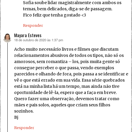
Sofia soube lidar magistralmente com ambos os
temas, bem delicados, diga-se de passagem.
Fico feliz que tenha gostado <3
Responder
Mayara Esteves
18 de outubro de 2020 às 1:37 pm
disse:
Acho muito necessário livros e filmes que discutam
relacionamentos abusivos de todos os tipos, não só os
amorosos, sem romantiza – los, pois muita gente só
consegue perceber o que passa, vendo exemplos
parecidos e olhando de fora, pois passa a se identificar e
vê o que está errado em sua vida. Essa série quebrados
está na minha lista há um tempo, mas ainda não tive
oportunidade de lê-la, espero que a faça em breve.
Quero fazer uma observação, devemos tratar como
mães e pais solos, aqueles que criam seus filhos
sozinhos.
Bj
Responder