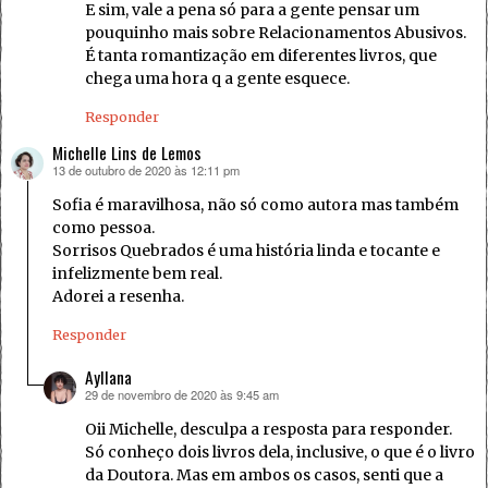
E sim, vale a pena só para a gente pensar um
pouquinho mais sobre Relacionamentos Abusivos.
É tanta romantização em diferentes livros, que
chega uma hora q a gente esquece.
Responder
Michelle Lins de Lemos
13 de outubro de 2020 às 12:11 pm
disse:
Sofia é maravilhosa, não só como autora mas também
como pessoa.
Sorrisos Quebrados é uma história linda e tocante e
infelizmente bem real.
Adorei a resenha.
Responder
Ayllana
29 de novembro de 2020 às 9:45 am
disse:
Oii Michelle, desculpa a resposta para responder.
Só conheço dois livros dela, inclusive, o que é o livro
da Doutora. Mas em ambos os casos, senti que a