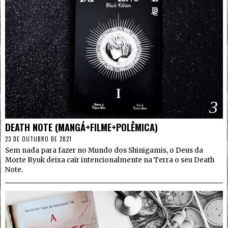
3
DEATH NOTE (MANGÁ+FILME+POLÊMICA)
23 DE OUTUBRO DE 2021
Sem nada para fazer no Mundo dos Shinigamis, o Deus da
Morte Ryuk deixa cair intencionalmente na Terra o seu Death
Note.