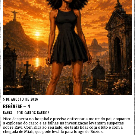
5 DE AGOSTO DE 2026
REGÊNESE – 4
BANCA
POR
CARLOS BARROS
Nico desperta no hospital e precisa enfrentar a morte do pai, enquanto
a explosão do carro e as falhas na investigação levantam suspeitas
sobre Ravi. Com Kira ao seu lado, ele tenta lidar com o luto e com a
chegada de Miah, que pode levá-lo para longe de Búzios.