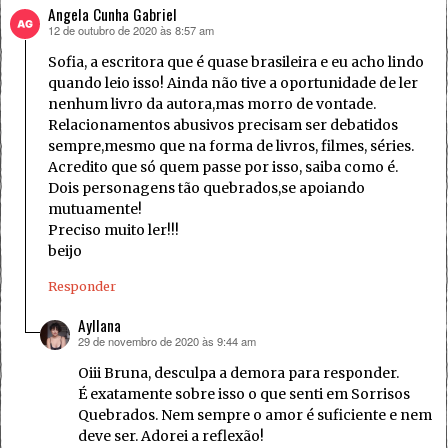
Angela Cunha Gabriel
12 de outubro de 2020 às 8:57 am
disse:
Sofia, a escritora que é quase brasileira e eu acho lindo
quando leio isso! Ainda não tive a oportunidade de ler
nenhum livro da autora,mas morro de vontade.
Relacionamentos abusivos precisam ser debatidos
sempre,mesmo que na forma de livros, filmes, séries.
Acredito que só quem passe por isso, saiba como é.
Dois personagens tão quebrados,se apoiando
mutuamente!
Preciso muito ler!!!
beijo
Responder
Ayllana
29 de novembro de 2020 às 9:44 am
disse:
Oiii Bruna, desculpa a demora para responder.
É exatamente sobre isso o que senti em Sorrisos
Quebrados. Nem sempre o amor é suficiente e nem
deve ser. Adorei a reflexão!