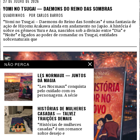
27 DE JULHO DE 2026
YOMI NO TSUGAI — DAEMONS DO REINO DAS SOMBRAS
QUADRINHOS
POR
CARLOS BARROS
“Yomi no Tsugai – Daemons do Reino das Sombras” é uma fantasia de
ação de Hiromu Arakawa ainda em andamento no Japão. A história é
sobre os gêmeos Yuru e Asa, nascidos sob a divisão entre “Dia” e
“Noite” e ligados ao poder de comandar os Tsugai, entidades
sobrenaturais que
NÃO PERCA
LES NORMAUX — JUNTOS
DÁ MAGIA
“Les Normaux” conquista
pelo cuidado com os
personagens. A série
HISTÓRIAS DE MULHERES
CASADAS — TALVEZ
TRAIÇÕES DEMAIS
“Histórias de mulheres
casadas” é um romance
sobre desejo e