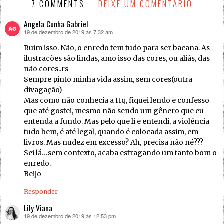
7 COMMENTS
DEIXE UM COMENTÁRIO
Angela Cunha Gabriel
19 de dezembro de 2019 às 7:32 am
disse:
Ruim isso. Não, o enredo tem tudo para ser bacana. As
ilustrações são lindas, amo isso das cores, ou aliás, das
não cores..rs
Sempre pinto minha vida assim, sem cores(outra
divagação)
Mas como não conhecia a Hq, fiquei lendo e confesso
que até gostei, mesmo não sendo um gênero que eu
entenda a fundo. Mas pelo que li e entendi, a violência
tudo bem, é até legal, quando é colocada assim, em
livros. Mas nudez em excesso? Ah, precisa não né???
Sei lá…sem contexto, acaba estragando um tanto bom o
enredo.
Beijo
Responder
Lily Viana
19 de dezembro de 2019 às 12:53 pm
disse: