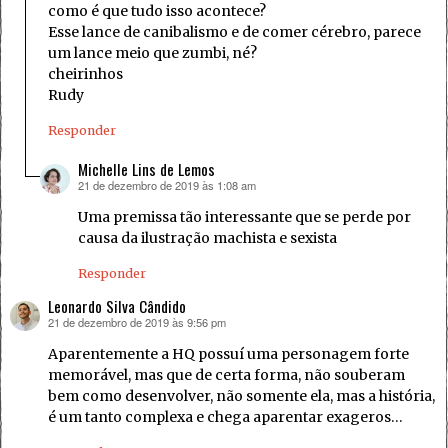
como é que tudo isso acontece?
Esse lance de canibalismo e de comer cérebro, parece
um lance meio que zumbi, né?
cheirinhos
Rudy
Responder
Michelle Lins de Lemos
21 de dezembro de 2019 às 1:08 am
disse:
Uma premissa tão interessante que se perde por
causa da ilustração machista e sexista
Responder
Leonardo Silva Cândido
21 de dezembro de 2019 às 9:56 pm
disse:
Aparentemente a HQ possuí uma personagem forte
memorável, mas que de certa forma, não souberam
bem como desenvolver, não somente ela, mas a história,
é um tanto complexa e chega aparentar exageros…