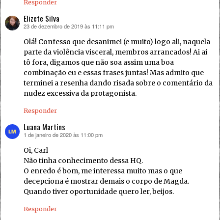
Responder
Elizete Silva
23 de dezembro de 2019 às 11:11 pm
disse:
Olá! Confesso que desanimei (e muito) logo ali, naquela
parte da violência visceral, membros arrancados! Ai ai
tô fora, digamos que não soa assim uma boa
combinação eu e essas frases juntas! Mas admito que
terminei a resenha dando risada sobre o comentário da
nudez excessiva da protagonista.
Responder
Luana Martins
1 de janeiro de 2020 às 11:00 pm
disse:
Oi, Carl
Não tinha conhecimento dessa HQ.
O enredo é bom, me interessa muito mas o que
decepciona é mostrar demais o corpo de Magda.
Quando tiver oportunidade quero ler, beijos.
Responder