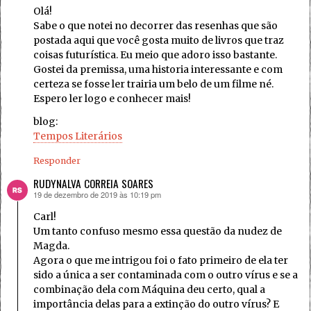
Olá!
Sabe o que notei no decorrer das resenhas que são
postada aqui que você gosta muito de livros que traz
coisas futurística. Eu meio que adoro isso bastante.
Gostei da premissa, uma historia interessante e com
certeza se fosse ler trairia um belo de um filme né.
Espero ler logo e conhecer mais!
blog:
Tempos Literários
Responder
RUDYNALVA CORREIA SOARES
19 de dezembro de 2019 às 10:19 pm
disse:
Carl!
Um tanto confuso mesmo essa questão da nudez de
Magda.
Agora o que me intrigou foi o fato primeiro de ela ter
sido a única a ser contaminada com o outro vírus e se a
combinação dela com Máquina deu certo, qual a
importância delas para a extinção do outro vírus? E