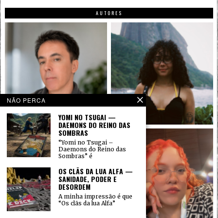
AUTORES
NÃO PERCA
YOMI NO TSUGAI —
DAEMONS DO REINO DAS
SOMBRAS
“Yomi no Tsugai –
Daemons do Reino das
Sombras” é
OS CLÃS DA LUA ALFA —
SANIDADE, PODER E
DESORDEM
A minha impressão é que
“Os clãs da lua Alfa”