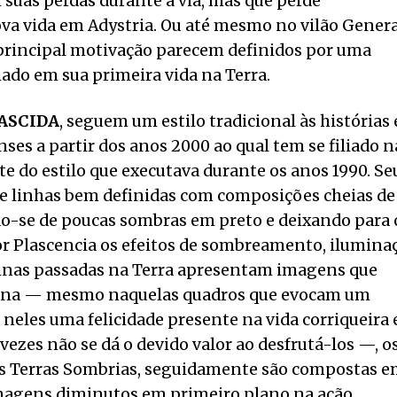
 suas perdas durante a via, mas que perde
a vida em Adystria. Ou até mesmo no vilão Genera
a principal motivação parecem definidos por uma
ado em sua primeira vida na Terra.
ASCIDA
, seguem um estilo tradicional às histórias
ses a partir dos anos 2000 ao qual tem se filiado n
e do estilo que executava durante os anos 1990. Se
e linhas bem definidas com composições cheias de
ndo-se de poucas sombras em preto e deixando para 
por Plascencia os efeitos de sombreamento, ilumina
inas passadas na Terra apresentam imagens que
iana — mesmo naquelas quadros que evocam um
neles uma felicidade presente na vida corriqueira 
ezes não se dá o devido valor ao desfrutá-los —, o
as Terras Sombrias, seguidamente são compostas 
nagens diminutos em primeiro plano na ação