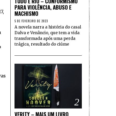
TUDO É RIO – CONFORMISMO
PARA VIOLÊNCIA, ABUSO E
7,
MACHISMO
5 DE FEVEREIRO DE 2023
A novela narra a história do casal
m
Dalva e Venâncio, que tem a vida
transformada após uma perda
trágica, resultado do ciúme
o
vas
2
VERITY – MAIS UM LIVRO