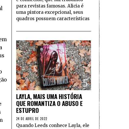
para revistas famosas. Alicia é
l
uma pintora excepcional, seus
quadros possuem características
 em
a
us
o
ção
5
LAYLA, MAIS UMA HISTÓRIA
QUE ROMANTIZA O ABUSO E
e
ESTUPRO
s
24 DE ABRIL DE 2022
em
Quando Leeds conhece Layla, ele