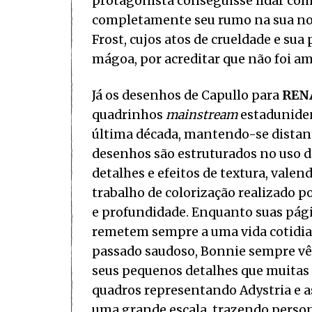
protagonista conseguisse lidar com
completamente seu rumo na sua nov
Frost, cujos atos de crueldade e su
mágoa, por acreditar que não foi am
Já os desenhos de Capullo para
REN
quadrinhos
mainstream
estaduniden
última década, mantendo-se distant
desenhos são estruturados no uso d
detalhes e efeitos de textura, vale
trabalho de colorização realizado 
e profundidade. Enquanto suas pág
remetem sempre a uma vida cotid
passado saudoso, Bonnie sempre vê 
seus pequenos detalhes que muitas v
quadros representando Adystria e 
uma grande escala, trazendo perso