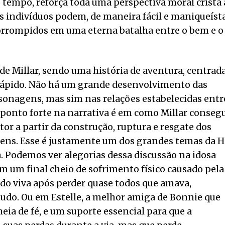
tempo, reforça toda uma perspectiva moral cristã 
 indivíduos podem, de maneira fácil e maniqueísta
orrompidos em uma eterna batalha entre o bem e o
 de Millar, sendo uma história de aventura, centrad
rápido. Não há um grande desenvolvimento das
rsonagens, mas sim nas relações estabelecidas entr
 ponto forte na narrativa é em como Millar conseg
or a partir da construção, ruptura e resgate dos
gens. Esse é justamente um dos grandes temas da H
. Podemos ver alegorias dessa discussão na idosa
m um final cheio de sofrimento físico causado pela
ado viva após perder quase todos que amava,
tudo. Ou em Estelle, a melhor amiga de Bonnie que
eia de fé, e um suporte essencial para que a