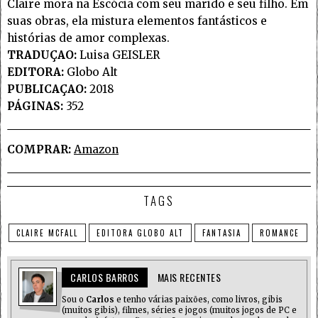
Claire mora na Escócia com seu marido e seu filho. Em
suas obras, ela mistura elementos fantásticos e
histórias de amor complexas.
TRADUÇAO:
Luisa GEISLER
EDITORA:
Globo Alt
PUBLICAÇAO:
2018
PÁGINAS:
352
COMPRAR:
Amazon
TAGS
CLAIRE MCFALL
EDITORA GLOBO ALT
FANTASIA
ROMANCE
CARLOS BARROS
MAIS RECENTES
Sou o
Carlos
e tenho várias paixões, como livros, gibis
(muitos gibis), filmes, séries e jogos (muitos jogos de PC e