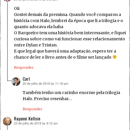
Oii
Gostei demais da premissa. Quando você comparou a
história com Halo, lembrei da época que li a trilogia e o
quanto adorava ela haha
O Barqueiro tem uma história bem interessante, e fiquei
curiosa sobre como vai funcionar esse relacionamento
entre Dylan e Tristan.
E que legal que haverá uma adaptação, espero ter a
chance de ler o livro antes de o filme ser lançado
Responder
Carl
20 de julho de 2019 às 11:16 pm
disse:
Também tenho um carinho enorme pela trilogia
Halo. Preciso resenhar…
Responder
Rayanni Kellsin
23 de julho de 2019 às 9:12 am
disse: