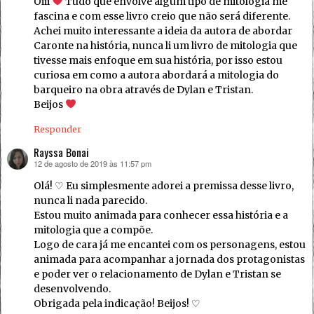
Oiii
Tudo que envolve algum tipo de mitologia me
fascina e com esse livro creio que não será diferente.
Achei muito interessante a ideia da autora de abordar
Caronte na história, nunca li um livro de mitologia que
tivesse mais enfoque em sua história, por isso estou
curiosa em como a autora abordará a mitologia do
barqueiro na obra através de Dylan e Tristan.
Beijos
Responder
Rayssa Bonai
12 de agosto de 2019 às 11:57 pm
disse:
Olá! ♡ Eu simplesmente adorei a premissa desse livro,
nunca li nada parecido.
Estou muito animada para conhecer essa história e a
mitologia que a compõe.
Logo de cara já me encantei com os personagens, estou
animada para acompanhar a jornada dos protagonistas
e poder ver o relacionamento de Dylan e Tristan se
desenvolvendo.
Obrigada pela indicação! Beijos! ♡