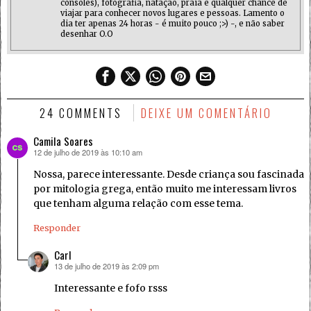
consoles), fotografia, natação, praia e qualquer chance de
viajar para conhecer novos lugares e pessoas. Lamento o
dia ter apenas 24 horas - é muito pouco ;>) -, e não saber
desenhar O.O
24 COMMENTS
DEIXE UM COMENTÁRIO
Camila Soares
12 de julho de 2019 às 10:10 am
disse:
Nossa, parece interessante. Desde criança sou fascinada
por mitologia grega, então muito me interessam livros
que tenham alguma relação com esse tema.
Responder
Carl
13 de julho de 2019 às 2:09 pm
disse:
Interessante e fofo rsss