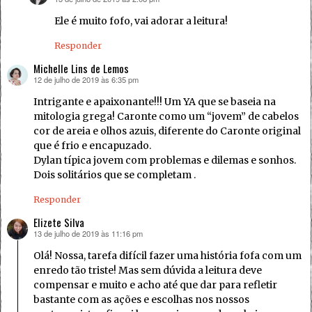
Ele é muito fofo, vai adorar a leitura!
Responder
Michelle Lins de Lemos
12 de julho de 2019 às 6:35 pm
disse:
Intrigante e apaixonante!!! Um YA que se baseia na
mitologia grega! Caronte como um “jovem” de cabelos
cor de areia e olhos azuis, diferente do Caronte original
que é frio e encapuzado.
Dylan típica jovem com problemas e dilemas e sonhos.
Dois solitários que se completam .
Responder
Elizete Silva
13 de julho de 2019 às 11:16 pm
disse:
Olá! Nossa, tarefa difícil fazer uma história fofa com um
enredo tão triste! Mas sem dúvida a leitura deve
compensar e muito e acho até que dar para refletir
bastante com as ações e escolhas nos nossos