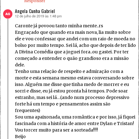
Responder
Angela Cunha Gabriel
12 de julho de 2019 às 1:48 pm
disse:
Caronte já povoou tanto minha mente..rs
Engraçado que quando era mais nova, lia muito sobre
ele e vou confessar que andei com um raio de moeda no
bolso por muito tempo. Sei lá, acho que depois de ter lido
A Divina Comédia que a joguei fora..ou gastei. Por ter
começado a entender o quão grandioso era a missão
dele.
Tenho uma relação de respeito e admiração com a
morte e esta semana mesmo estava conversando sobre
isso. Alguém me disse que tinha medo de morrer e eu
sorri e disse, eu já estou pronta há tempos. Pode soar
estranho, mas sei lá…(ando num processo depressivo
forte há um tempo e pensamentos assim são
frequentes)
Sou uma apaixonada, uma romântica e por isso, já fiquei
fascinada com a história de amor entre Dylan e Tristan!
Vou torcer muito para ser a sorteada!!!!
Beijo