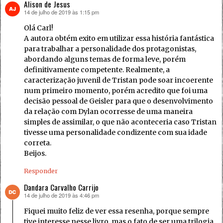
Alison de Jesus
14 de julho de 2019 às 1:15 pm
disse:
Olá Carl!
A autora obtém exito em utilizar essa história fantástica
para trabalhar a personalidade dos protagonistas,
abordando alguns temas de forma leve, porém
definitivamente competente. Realmente, a
caracterização juvenil de Tristan pode soar incoerente
num primeiro momento, porém acredito que foi uma
decisão pessoal de Geisler para que o desenvolvimento
da relação com Dylan ocorresse de uma maneira
simples de assimilar, o que não aconteceria caso Tristan
tivesse uma personalidade condizente com sua idade
correta.
Beijos.
Responder
Dandara Carvalho Carrijo
14 de julho de 2019 às 4:46 pm
disse:
Fiquei muito feliz de ver essa resenha, porque sempre
tive interesse nesse livro, mas o fato de ser uma trilogia