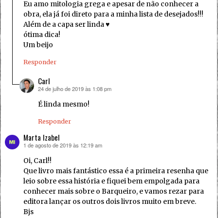
Eu amo mitologia grega e apesar de não conhecer a
obra, ela já foi direto para a minha lista de desejados!!!
Além de a capa ser linda ♥
ótima dica!
Um beijo
Responder
Carl
24 de julho de 2019 às 1:08 pm
disse:
É linda mesmo!
Responder
Marta Izabel
1 de agosto de 2019 às 12:19 am
disse:
Oi, Carl!!
Que livro mais fantástico essa é a primeira resenha que
leio sobre essa história e fiquei bem empolgada para
conhecer mais sobre o Barqueiro, e vamos rezar para
editora lançar os outros dois livros muito em breve.
Bjs