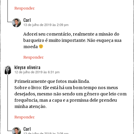
Responder
Carl
13 de julho de 2019 às 2:09 pm
disse:
Adorei seu comentário, realmente a missão do
barqueiro é muito importante. Não esqueça sua
moeda
Responder
kleyse oliveira
12 de julho de 2019 às 6:31 pm
disse:
Primeiramente que fotos mais linda.
Sobre o livro: Ele está há um bom tempo nos meus
desejados, mesmo não sendo um gênero que leio com
frequência, mas a capa e a premissa dele prendeu
minha atenção.
Responder
Carl
13 de julho de 2019 às 2:08 pm
disse: