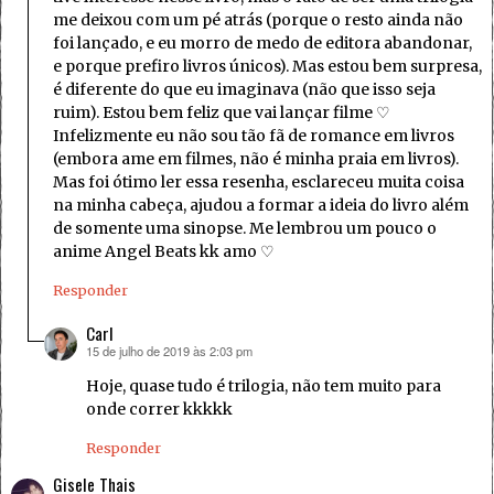
me deixou com um pé atrás (porque o resto ainda não
foi lançado, e eu morro de medo de editora abandonar,
e porque prefiro livros únicos). Mas estou bem surpresa,
é diferente do que eu imaginava (não que isso seja
ruim). Estou bem feliz que vai lançar filme ♡
Infelizmente eu não sou tão fã de romance em livros
(embora ame em filmes, não é minha praia em livros).
Mas foi ótimo ler essa resenha, esclareceu muita coisa
na minha cabeça, ajudou a formar a ideia do livro além
de somente uma sinopse. Me lembrou um pouco o
anime Angel Beats kk amo ♡
Responder
Carl
15 de julho de 2019 às 2:03 pm
disse:
Hoje, quase tudo é trilogia, não tem muito para
onde correr kkkkk
Responder
Gisele Thais