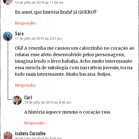
15 de julho de 2019 às 11:59 am
disse:
Eu amei, que história linda! Já QUERO!!
Responder
Sara
17 de julho de 2019 às 2:21 pm
disse:
Olá! A resenha me causou um calorzinho no coração ao
relatar esse afeto desenvolvido pelos personagens,
imagina lendo o livro hahaha. Acho muito interessante
essa mescla de mitologia com narrativas juvenis, torna
tudo mais interessante. Muito bacana. Beijos.
Responder
Carl
19 de julho de 2019 às 8:40 am
disse:
A história aquece mesmo o coração rsss
Responder
Isabela Carvalho
20 de julho de 2019 às 8:05 pm
disse: