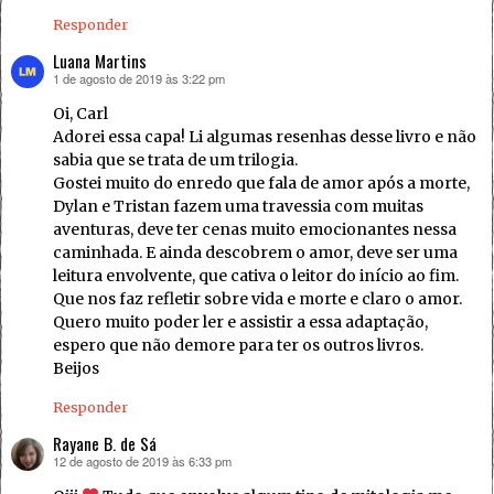
Responder
Luana Martins
1 de agosto de 2019 às 3:22 pm
disse:
Oi, Carl
Adorei essa capa! Li algumas resenhas desse livro e não
sabia que se trata de um trilogia.
Gostei muito do enredo que fala de amor após a morte,
Dylan e Tristan fazem uma travessia com muitas
aventuras, deve ter cenas muito emocionantes nessa
caminhada. E ainda descobrem o amor, deve ser uma
leitura envolvente, que cativa o leitor do início ao fim.
Que nos faz refletir sobre vida e morte e claro o amor.
Quero muito poder ler e assistir a essa adaptação,
espero que não demore para ter os outros livros.
Beijos
Responder
Rayane B. de Sá
12 de agosto de 2019 às 6:33 pm
disse: