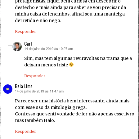
protagonistas, fiquei bem curiosa em descobrir o
desfecho e mais ainda para saber se vou precisar da
minha caixa de lencinhos, afinal sou uma manteiga
derretida e não nego.
Responder
Carl
14 de julho de 2019 às 10:27 am
disse:
Sim, mas tem algumas reviravoltas na trama que a
deixam menos triste
Responder
Bela Lima
14 de julho de 2019 às 11:47 am
disse:
Parece ser uma história bem interessante, ainda mais
com esse uso da mitologia grega.
Confesso que senti vontade de ler não apenas esse livro,
mas também Halo.
Responder