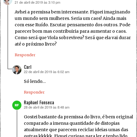
21 de abril de 2019 às 3:10 pm
disse:
Avhei a premissa bem interessante. Fiquei imaginando
um mundo sem mulheres. Seria um caos! Ainda mais
com esse Ruído. Escutar pensamento dos outros. Pode
parecer bom mas contribuiria para aumentar o caos.
Como será que Viola sobreviveu? Será que ela vai durar
até o próximo livro?
Responder
Carl
22 de abril de 2019 às 6:02 am
disse:
Só lendo…
Responder
Raphael Fonseca
28 de abril de 2019 às 8:48 am
disse:
Gostei bastante da premissa do livro, é bem original
comparado a imensa quantidade de distopias
atualmente que parecem reciclar ideias umas das
outras kkkkk. Fiquei curioso para ler e tenho lido