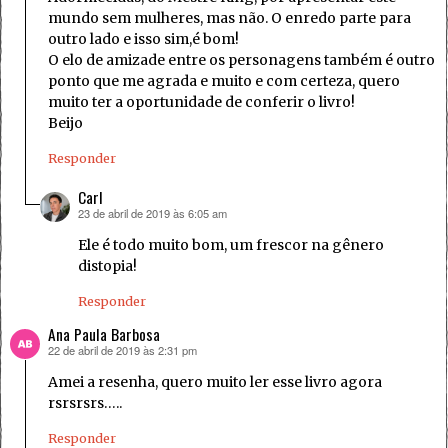
mundo sem mulheres, mas não. O enredo parte para
outro lado e isso sim,é bom!
O elo de amizade entre os personagens também é outro
ponto que me agrada e muito e com certeza, quero
muito ter a oportunidade de conferir o livro!
Beijo
Responder
Carl
23 de abril de 2019 às 6:05 am
disse:
Ele é todo muito bom, um frescor na gênero
distopia!
Responder
Ana Paula Barbosa
22 de abril de 2019 às 2:31 pm
disse:
Amei a resenha, quero muito ler esse livro agora
rsrsrsrs…..
Responder