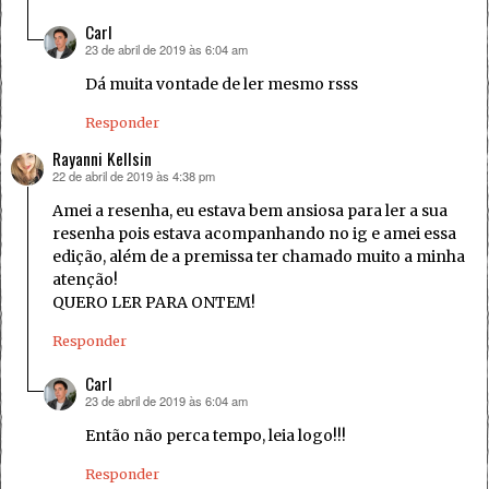
Carl
23 de abril de 2019 às 6:04 am
disse:
Dá muita vontade de ler mesmo rsss
Responder
Rayanni Kellsin
22 de abril de 2019 às 4:38 pm
disse:
Amei a resenha, eu estava bem ansiosa para ler a sua
resenha pois estava acompanhando no ig e amei essa
edição, além de a premissa ter chamado muito a minha
atenção!
QUERO LER PARA ONTEM!
Responder
Carl
23 de abril de 2019 às 6:04 am
disse:
Então não perca tempo, leia logo!!!
Responder