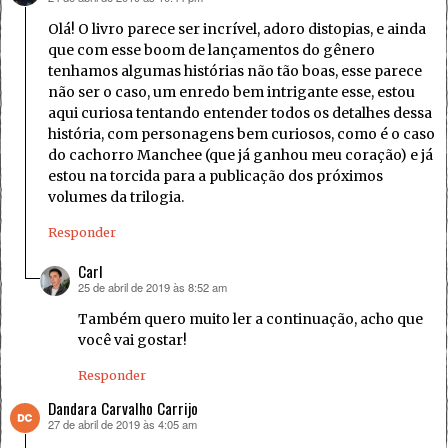
Olá! O livro parece ser incrível, adoro distopias, e ainda
que com esse boom de lançamentos do gênero
tenhamos algumas histórias não tão boas, esse parece
não ser o caso, um enredo bem intrigante esse, estou
aqui curiosa tentando entender todos os detalhes dessa
história, com personagens bem curiosos, como é o caso
do cachorro Manchee (que já ganhou meu coração) e já
estou na torcida para a publicação dos próximos
volumes da trilogia.
Responder
Carl
25 de abril de 2019 às 8:52 am
disse:
Também quero muito ler a continuação, acho que
você vai gostar!
Responder
Dandara Carvalho Carrijo
27 de abril de 2019 às 4:05 am
disse: