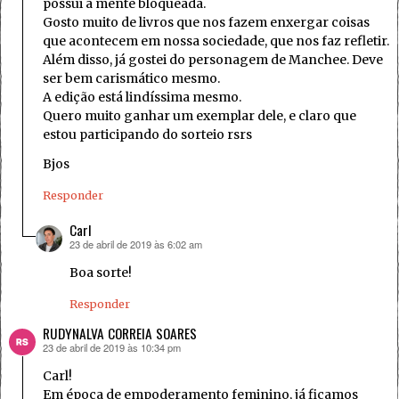
possui a mente bloqueada.
Gosto muito de livros que nos fazem enxergar coisas
que acontecem em nossa sociedade, que nos faz refletir.
Além disso, já gostei do personagem de Manchee. Deve
ser bem carismático mesmo.
A edição está lindíssima mesmo.
Quero muito ganhar um exemplar dele, e claro que
estou participando do sorteio rsrs
Bjos
Responder
Carl
23 de abril de 2019 às 6:02 am
disse:
Boa sorte!
Responder
RUDYNALVA CORREIA SOARES
23 de abril de 2019 às 10:34 pm
disse:
Carl!
Em época de empoderamento feminino, já ficamos