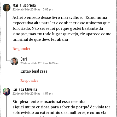
Maria Gabriela
22 de abril de 2019 às 10:08 pm
disse:
Achei o enredo desse livro maravilhoso! Estou numa
expectativa alta para ler e conhecer esse universo que
foi criado. Não sei se foi porque gostei bastante da
sinopse, mas em todo lugar que vejo, ele aparece como
um sinal de que devo ler ahaha
Responder
Carl
23 de abril de 2019 às 6:03 am
disse:
Então leia! rsss
Responder
Larissa Oliveira
22 de abril de 2019 às 11:57 pm
disse:
Simplesmente sensacional essa resenha!!
Fiquei muito curiosa para saber do porquê de Viola ter
sobrevivido ao extermínio das mulheres, e como ela