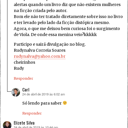
alertas quando um livro diz que não existem mulheres
na ficção criada pelo autor.
Bom ele não ter tratado diretamente sobre isso no livro
e ter levado pelo lado da ficção distópica mesmo.
Agora, o que me deixou bem curiosa foi o surgimento
de Viola. De onde essa menina veio?kkkkk
Participo e sairá divulgação no blog.
Rudynalva Correia Soares
rudynalva@yahoo.com.br
cheirinhos
Rudy
Responder
Carl
24 de abril de 2019 às 6:02 am
disse:
Só lendo para saber
Responder
Elizete Silva
24 de abril de 2019 às 10:44 pm
disse: