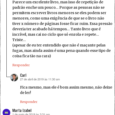
Parece um excelente livro, mas isso de repetição de
padrão enche um pouco… Porque as pessoas não se
permitem escrever livros menores se eles podem ser
menores, como uma exigência de que se o livro não
tiver x número de páginas fosse ficar ruim. Essa pressão
deveria ter acabado há tempos… Tanto livro que é
incrível, mas cai no ciclo que só enrola e repete…
Triste…
(apesar de eu ter entendido que não é maçante pelas
fugas, mas ainda assim é uma pena quando esse tipo de
coisa fica tão na cara)
Responder
Carl
27 de abril de 2019 às 11:30 am
disse:
Fica mesmo, mas ele é bom assim mesmo, não deixe
de ler!
Responder
Marta Izabel
1 de maio de 2019 às 3:31 pm
disse: