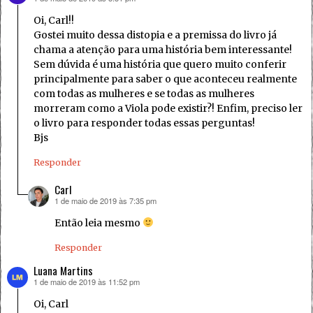
Oi, Carl!!
Gostei muito dessa distopia e a premissa do livro já
chama a atenção para uma história bem interessante!
Sem dúvida é uma história que quero muito conferir
principalmente para saber o que aconteceu realmente
com todas as mulheres e se todas as mulheres
morreram como a Viola pode existir?! Enfim, preciso ler
o livro para responder todas essas perguntas!
Bjs
Responder
Carl
1 de maio de 2019 às 7:35 pm
disse:
Então leia mesmo
Responder
Luana Martins
1 de maio de 2019 às 11:52 pm
disse:
Oi, Carl