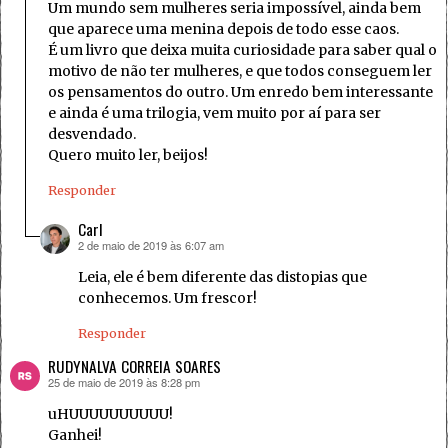
Um mundo sem mulheres seria impossível, ainda bem
que aparece uma menina depois de todo esse caos.
É um livro que deixa muita curiosidade para saber qual o
motivo de não ter mulheres, e que todos conseguem ler
os pensamentos do outro. Um enredo bem interessante
e ainda é uma trilogia, vem muito por aí para ser
desvendado.
Quero muito ler, beijos!
Responder
Carl
2 de maio de 2019 às 6:07 am
disse:
Leia, ele é bem diferente das distopias que
conhecemos. Um frescor!
Responder
RUDYNALVA CORREIA SOARES
25 de maio de 2019 às 8:28 pm
disse:
uHUUUUUUUUUU!
Ganhei!