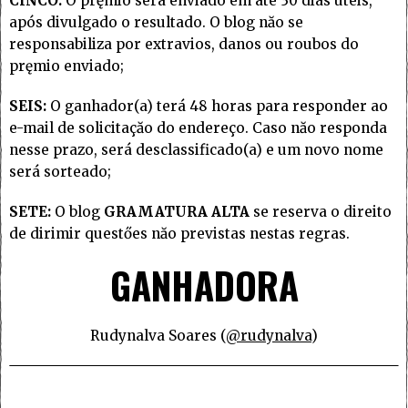
CINCO:
O pręmio será enviado em até 30 dias úteis,
após divulgado o resultado. O blog năo se
responsabiliza por extravios, danos ou roubos do
pręmio enviado;
SEIS:
O ganhador(a) terá 48 horas para responder ao
e-mail de solicitaçăo do endereço. Caso năo responda
nesse prazo, será desclassificado(a) e um novo nome
será sorteado;
SETE:
O blog
GRAMATURA ALTA
se reserva o direito
de dirimir questőes năo previstas nestas regras.
GANHADORA
Rudynalva Soares (
@rudynalva
)