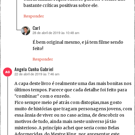
bastante críticas positivas sobre ele.
Responder
Carl
28 de abril de 2019 às 10:48 am
disse:
É bem original mesmo, e já tem filme sendo
feito!
Responder
Angela Cunha Gabriel
22 de abril de 2019 às 7:46 am
disse:
A capa deste livro é realmente uma das mais bonitas nos
últimos tempos. Parece que cada detalhe foi feito para
“combinar” com o enredo.
Fico sempre meio pé atrás com distopias,mas gosto
muito de histórias que tragam personagens jovens, com
essa ânsia de viver ou no caso acima, de descobrir os
motivos de tudo, ainda mais neste universo já tão
misterioso. A princípio achei que seria como Belas
Adormecidas, do Mestre King, por apresentar este