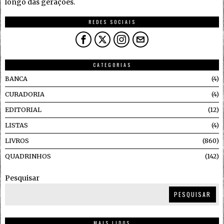
longo das gerações.
REDES SOCIAIS
CATEGORIAS
BANCA
4
CURADORIA
4
EDITORIAL
12
LISTAS
4
LIVROS
860
QUADRINHOS
142
Pesquisar
PESQUISAR
MAIS LIDOS