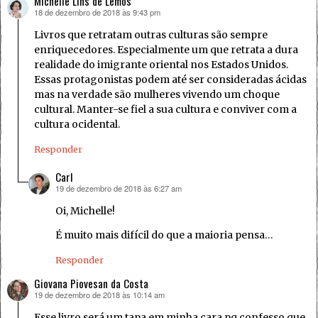
Michelle Lins de Lemos
18 de dezembro de 2018 às 9:43 pm
disse:
Livros que retratam outras culturas são sempre
enriquecedores. Especialmente um que retrata a dura
realidade do imigrante oriental nos Estados Unidos.
Essas protagonistas podem até ser consideradas ácidas
mas na verdade são mulheres vivendo um choque
cultural. Manter-se fiel a sua cultura e conviver com a
cultura ocidental.
Responder
Carl
19 de dezembro de 2018 às 6:27 am
disse:
Oi, Michelle!
É muito mais difícil do que a maioria pensa…
Responder
Giovana Piovesan da Costa
19 de dezembro de 2018 às 10:14 am
disse:
Esse livro será um tapa em minha cara pq confesso que