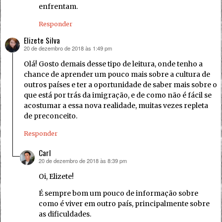
enfrentam.
Responder
Elizete Silva
20 de dezembro de 2018 às 1:49 pm
disse:
Olá! Gosto demais desse tipo de leitura, onde tenho a
chance de aprender um pouco mais sobre a cultura de
outros países e ter a oportunidade de saber mais sobre o
que está por trás da imigração, e de como não é fácil se
acostumar a essa nova realidade, muitas vezes repleta
de preconceito.
Responder
Carl
20 de dezembro de 2018 às 8:39 pm
disse:
Oi, Elizete!
É sempre bom um pouco de informação sobre
como é viver em outro país, principalmente sobre
as dificuldades.