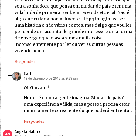
sou a sonhadora que pensa em mudar de país e ter uma
vida linda de primeira, ser bem recebida etc e tal. Não é
algo que eu leria normalmente, até pq imaginava ser
uma história e não vários contos, mas é algo que vou ler
por ser de um assunto de grande interesse e uma forma
de enxergar que mascaramos muita coisa
inconscientemente por ler ou ver as outras pessoas
vivendo aquilo.
Responder
Carl
19 de dezembro de 2018 às 9:29 pm
disse:
Oi, Giovana!
Nunca é como a gente imagina. Mudar de país é
uma experiência válida, mas a pessoa precisa estar
minimamente consciente do que poderá enfrentar.
Responder
Angela Gabriel