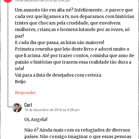
19 de dezembro de 2018 às 5:04 pm
disse:
Um assunto tão em alta né? Infelizmente…e parece que
cada vez que ligamos a tv, nos deparamos com histórias
tristes que chocam pela crueldade, que envolvem
mulheres, crianças e homens lutando por as vezes, só
paz!
E cada dia que passa, as lutas são maiores!
Primeira resenha que leio deste livro e adorei muito o
que li acima. Até por trazer contos, coisinha que amo de
paixão e histórias que trazem essa realidade tão dura a
nós!
Vai para a lista de desejados com certeza.
Beijo
Responder
Carl
19 de dezembro de 2018 às 9:28 pm
disse:
Oi, Angela!
Não é? Ainda mais com os refugiados de diversos
países. Não consigo imaginar o que essas pessoas