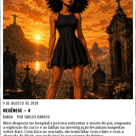
5 DE AGOSTO DE 2026
REGÊNESE – 4
BANCA
POR
CARLOS BARROS
Nico desperta no hospital e precisa enfrentar a morte do pai, enquanto
a explosão do carro e as falhas na investigação levantam suspeitas
sobre Ravi. Com Kira ao seu lado, ele tenta lidar com o luto e com a
chegada de Miah, que pode levá-lo para longe de Búzios.