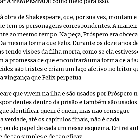
nar
A TEMPESTADE
como meio para isso.
 obra de Shakespeare, que, por sua vez, montam e
que tem os personagens correspondentes. A maneir
hante ao mesmo tempo. Na peça, Próspero era obcec
a. Da mesma forma que Felix. Durante os doze anos d
ias tendo visões da filha morta, como se ela estivess
om a promessa de que encontrará uma forma de a fa
cidez são tristes e criam um laço afetivo no leitor q
 a vingança que Felix perpetua.
are que vivem na ilha e são usados por Próspero n
espondentes dentro da prisão e também são usados
segue identificar quem é quem, mas não consegue
 verdade, até os capítulos finais, não é dada
r, ou do papel de cada um nesse esquema. Entretan
de tão simples e de tão eficaz.