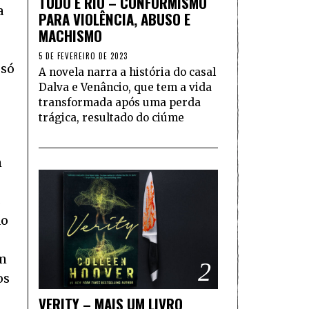
TUDO É RIO – CONFORMISMO
a
PARA VIOLÊNCIA, ABUSO E
MACHISMO
5 DE FEVEREIRO DE 2023
 só
A novela narra a história do casal
Dalva e Venâncio, que tem a vida
transformada após uma perda
trágica, resultado do ciúme
m
s
ão
um
2
os
VERITY – MAIS UM LIVRO