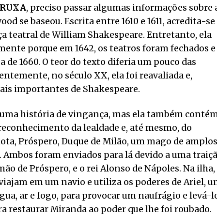
BRUXA
, preciso passar algumas informações sobre 
d se baseou. Escrita entre 1610 e 1611, acredita-se
ça teatral de William Shakespeare. Entretanto, ela
ente porque em 1642, os teatros foram fechados e
a de 1660. O teor do texto diferia um pouco das
entemente, no século XX, ela foi reavaliada e,
ais importantes de Shakespeare.
 uma história de vingança, mas ela também conté
 reconhecimento da lealdade e, até mesmo, do
ota, Próspero, Duque de Milão, um mago de amplo
. Ambos foram enviados para lá devido a uma traiç
ão de Próspero, e o rei Alonso de Nápoles. Na ilha,
viajam em um navio e utiliza os poderes de Ariel, 
ua, ar e fogo, para provocar um naufrágio e levá-l
ra restaurar Miranda ao poder que lhe foi roubado.