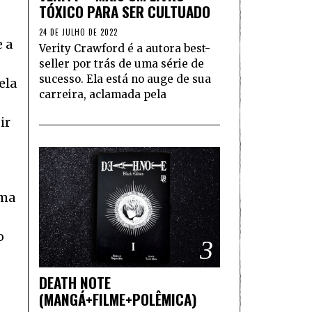
TÓXICO PARA SER CULTUADO
24 DE JULHO DE 2022
e a
Verity Crawford é a autora best-
seller por trás de uma série de
sucesso. Ela está no auge de sua
ela
carreira, aclamada pela
ir
rma
o
3
DEATH NOTE
(MANGÁ+FILME+POLÊMICA)