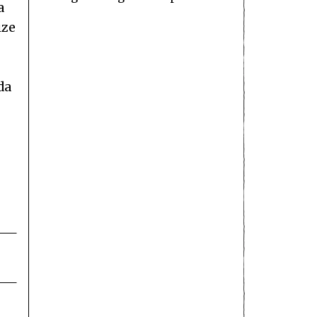
a
ize
da