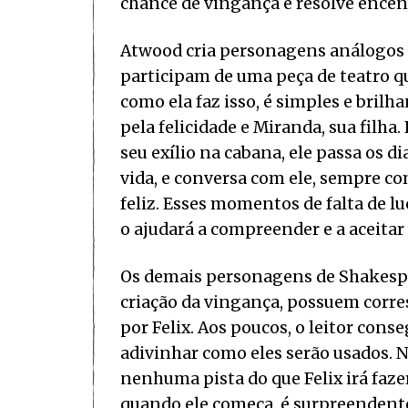
chance de vingança e resolve ence
Atwood cria personagens análogos à
participam de uma peça de teatro 
como ela faz isso, é simples e bril
pela felicidade e Miranda, sua filh
seu exílio na cabana, ele passa os d
vida, e conversa com ele, sempre c
feliz. Esses momentos de falta de lu
o ajudará a compreender e a aceitar
Os demais personagens de Shakespe
criação da vingança, possuem corr
por Felix. Aos poucos, o leitor con
adivinhar como eles serão usados. Na
nenhuma pista do que Felix irá faze
quando ele começa, é surpreendente 