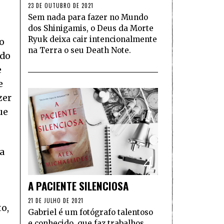
23 DE OUTUBRO DE 2021
Sem nada para fazer no Mundo
dos Shinigamis, o Deus da Morte
Ryuk deixa cair intencionalmente
o
na Terra o seu Death Note.
ado
e
e
zer
ue
a
4
A PACIENTE SILENCIOSA
21 DE JULHO DE 2021
to,
Gabriel é um fotógrafo talentoso
e conhecido, que faz trabalhos