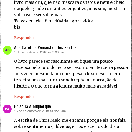
livro mais cru, que não mascara os fatos e nem é cheio
daquele grude romântico enjoativo, mas sim, mostra a
vida real e seus dilemas.
Talvez eu leia, tô na dúvida agora kkkk
bjs
Responder
Ana Carolina Venceslau Dos Santos
1 de setembro de 2018 às 9:33 pm
disse:
O livro parece ser fascinante eu fiquei um pouco
receosa pelo foto do livro ser escrito em terceira pessoa
mas você mesmo falou que apesar de ser escrito em
terceira pessoa autora se sobrepõe na narração da
história O que torna a leitura muito mais agradável
Responder
Priscila Albuquerque
15 de setembro de 2018 às 9:29 am
disse:
A escrita de Chris Melo me encanta porque ela nos fala
sobre sentimentos, dúvidas, erros e acertos do dia a