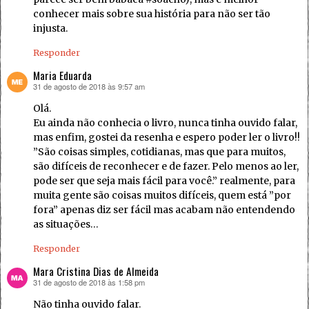
conhecer mais sobre sua história para não ser tão
injusta.
Responder
Maria Eduarda
31 de agosto de 2018 às 9:57 am
disse:
Olá.
Eu ainda não conhecia o livro, nunca tinha ouvido falar,
mas enfim, gostei da resenha e espero poder ler o livro!!
”São coisas simples, cotidianas, mas que para muitos,
são difíceis de reconhecer e de fazer. Pelo menos ao ler,
pode ser que seja mais fácil para você.” realmente, para
muita gente são coisas muitos difíceis, quem está ”por
fora” apenas diz ser fácil mas acabam não entendendo
as situações…
Responder
Mara Cristina Dias de Almeida
31 de agosto de 2018 às 1:58 pm
disse:
Não tinha ouvido falar.