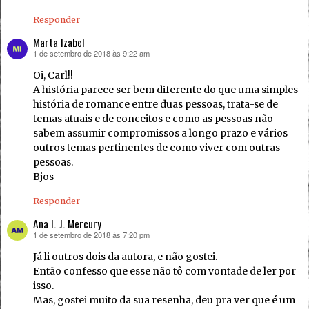
Responder
Marta Izabel
1 de setembro de 2018 às 9:22 am
disse:
Oi, Carl!!
A história parece ser bem diferente do que uma simples
história de romance entre duas pessoas, trata-se de
temas atuais e de conceitos e como as pessoas não
sabem assumir compromissos a longo prazo e vários
outros temas pertinentes de como viver com outras
pessoas.
Bjos
Responder
Ana I. J. Mercury
1 de setembro de 2018 às 7:20 pm
disse:
Já li outros dois da autora, e não gostei.
Então confesso que esse não tô com vontade de ler por
isso.
Mas, gostei muito da sua resenha, deu pra ver que é um