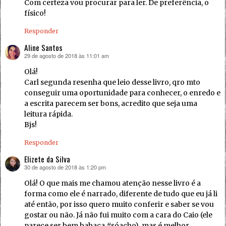
Com certeza vou procurar para ler. De preferência, o
físico!
Responder
Aline Santos
29 de agosto de 2018 às 11:01 am
disse:
Olá!
Carl segunda resenha que leio desse livro, qro mto
conseguir uma oportunidade para conhecer, o enredo e
a escrita parecem ser bons, acredito que seja uma
leitura rápida.
Bjs!
Responder
Elizete da Silva
30 de agosto de 2018 às 1:20 pm
disse:
Olá! O que mais me chamou atenção nesse livro é a
forma como ele é narrado, diferente de tudo que eu já li
até então, por isso quero muito conferir e saber se vou
gostar ou não. Já não fui muito com a cara do Caio (ele
parece ser bem babaca #sóacho), mas é melhor