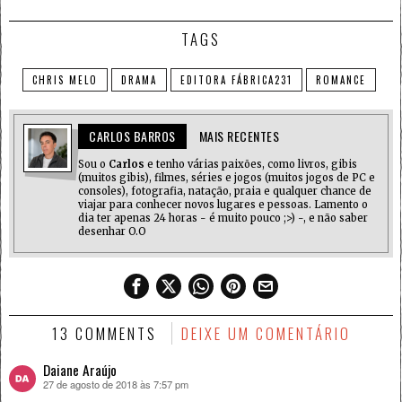
TAGS
CHRIS MELO
DRAMA
EDITORA FÁBRICA231
ROMANCE
CARLOS BARROS
MAIS RECENTES
Sou o
Carlos
e tenho várias paixões, como livros, gibis
(muitos gibis), filmes, séries e jogos (muitos jogos de PC e
consoles), fotografia, natação, praia e qualquer chance de
viajar para conhecer novos lugares e pessoas. Lamento o
dia ter apenas 24 horas - é muito pouco ;>) -, e não saber
desenhar O.O
13 COMMENTS
DEIXE UM COMENTÁRIO
Daiane Araújo
27 de agosto de 2018 às 7:57 pm
disse: