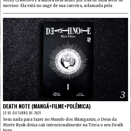
Verity Crawford é a autora best-seller por trás de uma série de
sucesso. Ela está no auge de sua carreira, aclamada pela
3
DEATH NOTE (MANGÁ+FILME+POLÊMICA)
23 DE OUTUBRO DE 2021
Sem nada para fazer no Mundo dos Shinigamis, o Deus da
Morte Ryuk deixa cair intencionalmente na Terra o seu Death
Note.