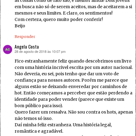
as coisas como de fato são, é melhor ainda! Dois jovens
em busca não só de serem aceitos, mas de aceitarem a si
mesmos e seus limites. E claro, os sentimentos!
Com certeza, quero muito poder conferir!
Beijo
Responder
Angela Costa
28 de agosto de 2018 às 10:07 pm
disse:
Fico estranhamente feliz quando descobrimos um livro
com uma história incrivel escrita por um autor nacional.
Não deveria, eu sei, pois tenho que dar um voto de
confiança para nossos autores. Porém me parece que
alguns estão se deixando enveredar por caminhos de
hot. Então começamos a perceber que estão perdendo a
identidade para poder vender (parece que existe um
bom público para isso).
Quero fazer um ressalva. Não sou contra os hots, apenas
não temos só isso.
Daí minha feliz estranheza. Uma história legal,
romântica e agradável.