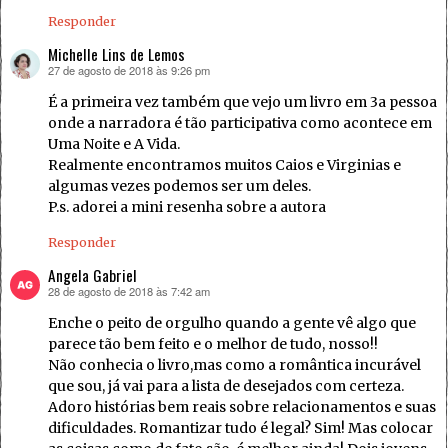
Responder
Michelle Lins de Lemos
27 de agosto de 2018 às 9:26 pm
disse:
É a primeira vez também que vejo um livro em 3a pessoa
onde a narradora é tão participativa como acontece em
Uma Noite e A Vida.
Realmente encontramos muitos Caios e Virginias e
algumas vezes podemos ser um deles.
P.s. adorei a mini resenha sobre a autora
Responder
Angela Gabriel
28 de agosto de 2018 às 7:42 am
disse:
Enche o peito de orgulho quando a gente vê algo que
parece tão bem feito e o melhor de tudo, nosso!!
Não conhecia o livro,mas como a romântica incurável
que sou, já vai para a lista de desejados com certeza.
Adoro histórias bem reais sobre relacionamentos e suas
dificuldades. Romantizar tudo é legal? Sim! Mas colocar