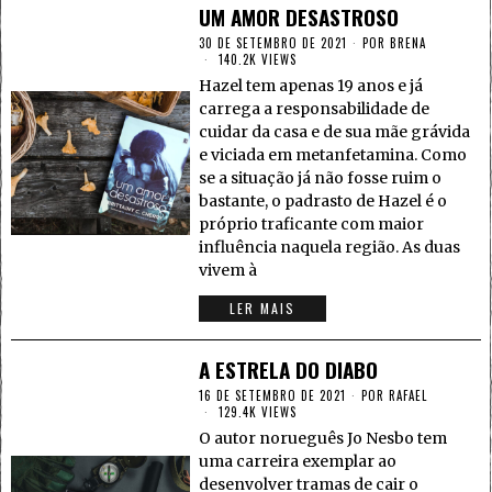
UM AMOR DESASTROSO
30 DE SETEMBRO DE 2021
POR
BRENA
140.2K VIEWS
Hazel tem apenas 19 anos e já
carrega a responsabilidade de
cuidar da casa e de sua mãe grávida
e viciada em metanfetamina. Como
se a situação já não fosse ruim o
bastante, o padrasto de Hazel é o
próprio traficante com maior
influência naquela região. As duas
vivem à
LER MAIS
A ESTRELA DO DIABO
16 DE SETEMBRO DE 2021
POR
RAFAEL
129.4K VIEWS
O autor norueguês Jo Nesbo tem
uma carreira exemplar ao
desenvolver tramas de cair o