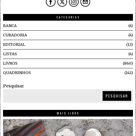
CATEGORIAS
BANCA
4
CURADORIA
4
EDITORIAL
12
LISTAS
4
LIVROS
860
QUADRINHOS
142
Pesquisar
PESQUISAR
MAIS LIDOS