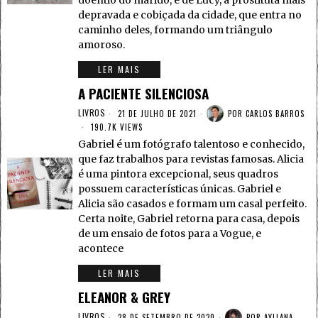
doentio do marido, e de Lucy, a prostituta mais
depravada e cobiçada da cidade, que entra no
caminho deles, formando um triângulo
amoroso.
LER MAIS
A PACIENTE SILENCIOSA
LIVROS
21 DE JULHO DE 2021
POR
CARLOS BARROS
190.7K VIEWS
Gabriel é um fotógrafo talentoso e conhecido,
que faz trabalhos para revistas famosas. Alicia
é uma pintora excepcional, seus quadros
possuem características únicas. Gabriel e
Alicia são casados e formam um casal perfeito.
Certa noite, Gabriel retorna para casa, depois
de um ensaio de fotos para a Vogue, e
acontece
LER MAIS
ELEANOR & GREY
LIVROS
28 DE SETEMBRO DE 2020
POR
AYLLANA