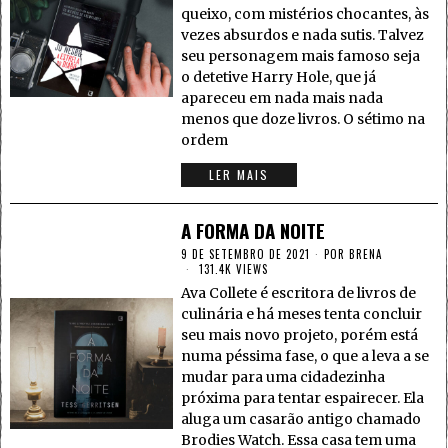
queixo, com mistérios chocantes, às
vezes absurdos e nada sutis. Talvez
seu personagem mais famoso seja
o detetive Harry Hole, que já
apareceu em nada mais nada
menos que doze livros. O sétimo na
ordem
LER MAIS
A FORMA DA NOITE
9 DE SETEMBRO DE 2021
POR
BRENA
131.4K VIEWS
Ava Collete é escritora de livros de
culinária e há meses tenta concluir
seu mais novo projeto, porém está
numa péssima fase, o que a leva a se
mudar para uma cidadezinha
próxima para tentar espairecer. Ela
aluga um casarão antigo chamado
Brodies Watch. Essa casa tem uma