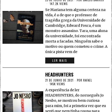
23 DE JULHO DE 2021
POR
CARLOS BARROS
147.2K VIEWS
Se Mariana tem alguma certeza na
vida, é a de que o professor de
tragédia grega da Universidade de
Cambridge, Edward Fosca, é um
monstro assassino. Tara, uma aluna
da universidade, foi encontrada
morta a facadas. Ninguém sabe o
motivo ou quem cometeu o crime. A
única pista vem de
LER MAIS
HEADHUNTERS
21 DE JUNHO DE 2021
POR
RAFAEL
145K VIEWS
A experiência de ler
HEADHUNTERS, do norueguês Jo
Nesbo, se mostrou bem curiosa
para mim, foi a primeira vez que eu
senti que nem tinha roupa para