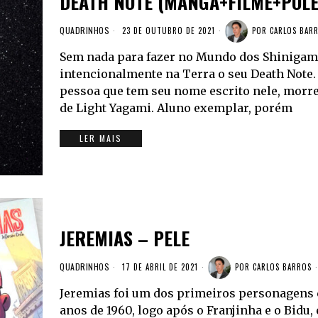
DEATH NOTE (MANGÁ+FILME+POLÊ
QUADRINHOS
23 DE OUTUBRO DE 2021
POR
CARLOS BAR
Sem nada para fazer no Mundo dos Shinigami
intencionalmente na Terra o seu Death Note.
pessoa que tem seu nome escrito nele, morre
de Light Yagami. Aluno exemplar, porém
LER MAIS
JEREMIAS – PELE
QUADRINHOS
17 DE ABRIL DE 2021
POR
CARLOS BARROS
Jeremias foi um dos primeiros personagens c
anos de 1960, logo após o Franjinha e o Bidu