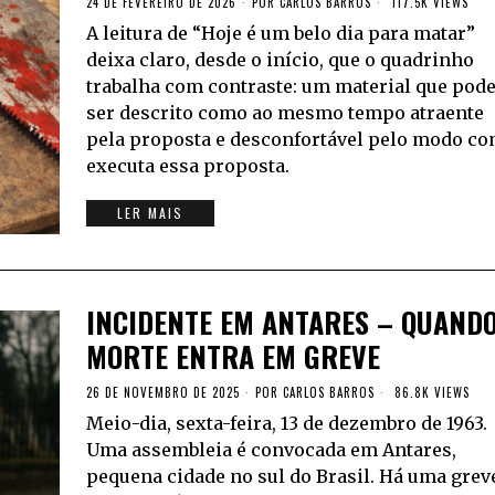
24 DE FEVEREIRO DE 2026
POR
CARLOS BARROS
117.5K VIEWS
A leitura de “Hoje é um belo dia para matar”
deixa claro, desde o início, que o quadrinho
trabalha com contraste: um material que pod
ser descrito como ao mesmo tempo atraente
pela proposta e desconfortável pelo modo c
executa essa proposta.
LER MAIS
INCIDENTE EM ANTARES – QUANDO
MORTE ENTRA EM GREVE
26 DE NOVEMBRO DE 2025
POR
CARLOS BARROS
86.8K VIEWS
Meio-dia, sexta-feira, 13 de dezembro de 1963.
Uma assembleia é convocada em Antares,
pequena cidade no sul do Brasil. Há uma grev