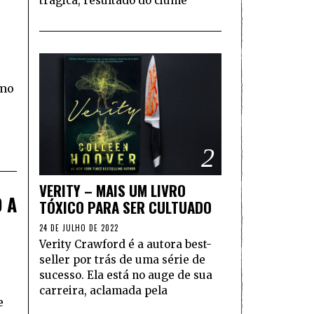
trágica, resultado do ciúme
e
omo
2
VERITY – MAIS UM LIVRO
 A
TÓXICO PARA SER CULTUADO
24 DE JULHO DE 2022
Verity Crawford é a autora best-
seller por trás de uma série de
sucesso. Ela está no auge de sua
carreira, aclamada pela
e