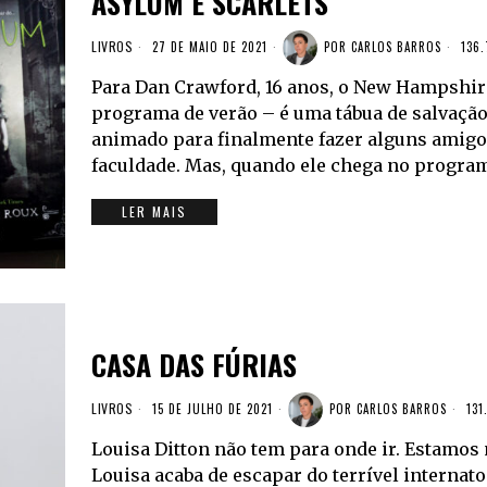
ASYLUM E SCARLETS
LIVROS
27 DE MAIO DE 2021
POR
CARLOS BARROS
136.
Para Dan Crawford, 16 anos, o New Hampshir
programa de verão – é uma tábua de salvação
animado para finalmente fazer alguns amigo
faculdade. Mas, quando ele chega no progra
LER MAIS
CASA DAS FÚRIAS
LIVROS
15 DE JULHO DE 2021
POR
CARLOS BARROS
131
Louisa Ditton não tem para onde ir. Estamos
Louisa acaba de escapar do terrível internat