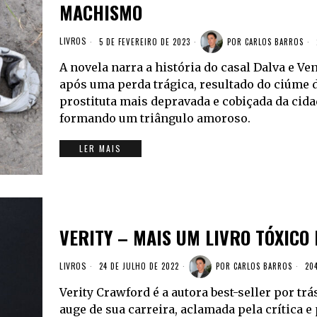
MACHISMO
LIVROS
5 DE FEVEREIRO DE 2023
POR
CARLOS BARROS
A novela narra a história do casal Dalva e V
após uma perda trágica, resultado do ciúme d
prostituta mais depravada e cobiçada da cida
formando um triângulo amoroso.
LER MAIS
VERITY – MAIS UM LIVRO TÓXICO
LIVROS
24 DE JULHO DE 2022
POR
CARLOS BARROS
204
Verity Crawford é a autora best-seller por trá
auge de sua carreira, aclamada pela crítica e