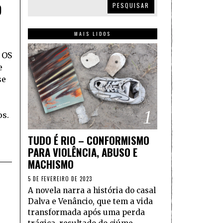
O
PESQUISAR
MAIS LIDOS
 OS
e
se
1
os.
TUDO É RIO – CONFORMISMO
PARA VIOLÊNCIA, ABUSO E
MACHISMO
5 DE FEVEREIRO DE 2023
A novela narra a história do casal
Dalva e Venâncio, que tem a vida
transformada após uma perda