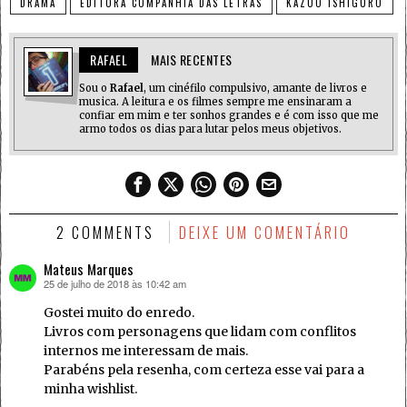
DRAMA
EDITORA COMPANHIA DAS LETRAS
KAZUO ISHIGURO
RAFAEL
MAIS RECENTES
Sou o
Rafael
, um cinéfilo compulsivo, amante de livros e
musica. A leitura e os filmes sempre me ensinaram a
confiar em mim e ter sonhos grandes e é com isso que me
armo todos os dias para lutar pelos meus objetivos.
2 COMMENTS
DEIXE UM COMENTÁRIO
Mateus Marques
25 de julho de 2018 às 10:42 am
disse:
Gostei muito do enredo.
Livros com personagens que lidam com conflitos
internos me interessam de mais.
Parabéns pela resenha, com certeza esse vai para a
minha wishlist.