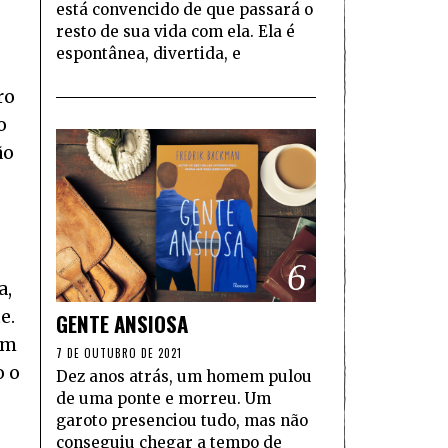
está convencido de que passará o
resto de sua vida com ela. Ela é
espontânea, divertida, e
ro
o
ão
6
a,
e.
GENTE ANSIOSA
em
7 DE OUTUBRO DE 2021
o o
Dez anos atrás, um homem pulou
de uma ponte e morreu. Um
garoto presenciou tudo, mas não
conseguiu chegar a tempo de