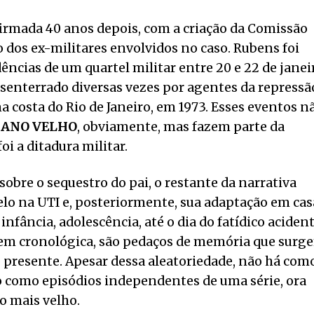
firmada 40 anos depois, com a criação da Comissão
 dos ex-militares envolvidos no caso. Rubens foi
ncias de um quartel militar entre 20 e 22 de janei
desenterrado diversas vezes por agentes da repressã
na costa do Rio de Janeiro, em 1973. Esses eventos n
 ANO VELHO
, obviamente, mas fazem parte da
oi a ditadura militar.
bre o sequestro do pai, o restante da narrativa
lo na UTI e, posteriormente, sua adaptação em cas
nfância, adolescência, até o dia do fatídico acident
rdem cronológica, são pedaços de memória que surg
presente. Apesar dessa aleatoriedade, não há com
São como episódios independentes de uma série, ora
o mais velho.