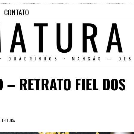
CONTATO
 • QUADRINHOS • MANGÁS — DES
O – RETRATO FIEL DOS
E LEITURA