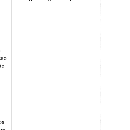
m
sso
ão
os