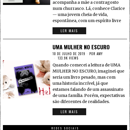
acompanha a mãe a contragosto
num churrasco. Lá, conhece Clarice
— uma jovem cheia de vida,
espontânea, com um espírito livre
LER MAIS
UMA MULHER NO ESCURO
10 DE JULHO DE 2019
POR
AMY
133.9K VIEWS
Quando comecei a leitura de UMA
MULHER NO ESCURO, imaginei que
seria um livro pesado, mas com
uma historia incrível, já que
estamos falando de um assassinato
de uma família. Porém, expectativas
são diferentes de realidades.
LER MAIS
REDES SOCIAIS