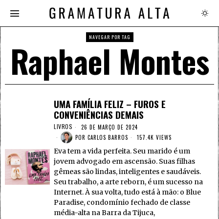
NAVEGAR POR TAG
Raphael Montes
UMA FAMÍLIA FELIZ – FUROS E
CONVENIÊNCIAS DEMAIS
LIVROS
26 DE MARÇO DE 2024
POR
CARLOS BARROS
157.4K VIEWS
Eva tem a vida perfeita. Seu marido é um
jovem advogado em ascensão. Suas filhas
gêmeas são lindas, inteligentes e saudáveis.
Seu trabalho, a arte reborn, é um sucesso na
Internet. À sua volta, tudo está à mão: o Blue
Paradise, condomínio fechado de classe
média-alta na Barra da Tijuca,