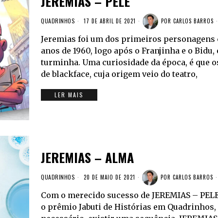
JEREMIAS – PELE
QUADRINHOS
17 DE ABRIL DE 2021
POR
CARLOS BARROS
Jeremias foi um dos primeiros personagens c
anos de 1960, logo após o Franjinha e o Bidu
turminha. Uma curiosidade da época, é que 
de blackface, cuja origem veio do teatro,
LER MAIS
JEREMIAS – ALMA
QUADRINHOS
20 DE MAIO DE 2021
POR
CARLOS BARROS
Com o merecido sucesso de JEREMIAS – PELE 
o prêmio Jabuti de Histórias em Quadrinhos, 