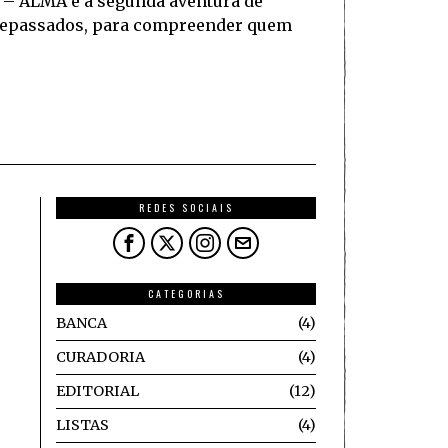
S – ALMA é a segunda aventura de
ntepassados, para compreender quem
REDES SOCIAIS
CATEGORIAS
BANCA
4
CURADORIA
4
EDITORIAL
12
LISTAS
4