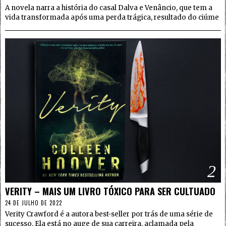
A novela narra a história do casal Dalva e Venâncio, que tem a
vida transformada após uma perda trágica, resultado do ciúme
2
VERITY – MAIS UM LIVRO TÓXICO PARA SER CULTUADO
24 DE JULHO DE 2022
Verity Crawford é a autora best-seller por trás de uma série de
sucesso. Ela está no auge de sua carreira, aclamada pela