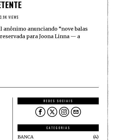
ETENTE
3.9K VIEWS
al anônimo anunciando “nove balas
 reservada para Joona Linna — a
REDES SOCIAIS
CATEGORIAS
BANCA
4