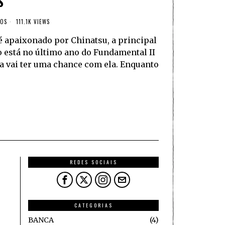
S
ROS
111.1K VIEWS
 apaixonado por Chinatsu, a principal
o está no último ano do Fundamental II
nca vai ter uma chance com ela. Enquanto
REDES SOCIAIS
CATEGORIAS
BANCA
4