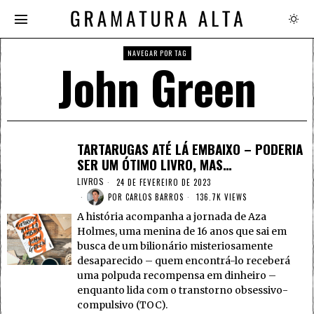
NAVEGAR POR TAG
John Green
TARTARUGAS ATÉ LÁ EMBAIXO – PODERIA
SER UM ÓTIMO LIVRO, MAS…
LIVROS
24 DE FEVEREIRO DE 2023
POR
CARLOS BARROS
136.7K VIEWS
A história acompanha a jornada de Aza
Holmes, uma menina de 16 anos que sai em
busca de um bilionário misteriosamente
desaparecido – quem encontrá-lo receberá
uma polpuda recompensa em dinheiro –
enquanto lida com o transtorno obsessivo-
compulsivo (TOC).