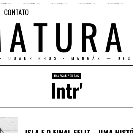
CONTATO
 • QUADRINHOS • MANGÁS — DES
NAVEGAR POR TAG
Intr'
ISLA E O FINAL FELIZ – UMA HIS