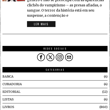
gênero e não se preocupa com as aparências
clichês do vampirismo – as presas afiadas, o
sangue. O terror da história está em seu
suspense, a contenção e
LER MAIS
REDES SOCIAIS
CATEGORIAS
BANCA
4
CURADORIA
4
EDITORIAL
12
LISTAS
4
LIVROS
860