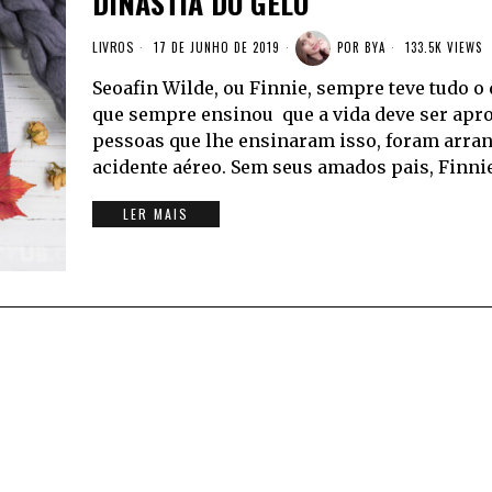
DINASTIA DO GELO
LIVROS
17 DE JUNHO DE 2019
POR
BYA
133.5K VIEWS
Seoafin Wilde, ou Finnie, sempre teve tudo o
que sempre ensinou que a vida deve ser ap
pessoas que lhe ensinaram isso, foram arr
acidente aéreo. Sem seus amados pais, Finnie
LER MAIS