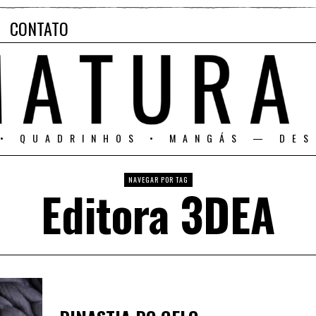
CONTATO
 • QUADRINHOS • MANGÁS — DES
NAVEGAR POR TAG
Editora 3DEA