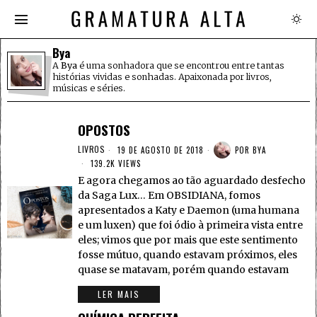
Bya
A
Bya
é uma sonhadora que se encontrou entre tantas
histórias vividas e sonhadas. Apaixonada por livros,
músicas e séries.
OPOSTOS
LIVROS
19 DE AGOSTO DE 2018
POR
BYA
139.2K VIEWS
E agora chegamos ao tão aguardado desfecho
da Saga Lux… Em OBSIDIANA, fomos
apresentados a Katy e Daemon (uma humana
e um luxen) que foi ódio à primeira vista entre
eles; vimos que por mais que este sentimento
fosse mútuo, quando estavam próximos, eles
quase se matavam, porém quando estavam
LER MAIS