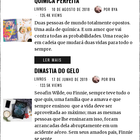
QUÍMICA PERFEITA
LIVROS
10 DE AGOSTO DE 2018
POR
BYA
135.4K VIEWS
Duas pessoas de mundo totalmente opostos.
Uma aula de química. E um amor que vai
contra todas as probabilidades. Uma reação
em cadeia que mudará duas vidas para todo o
sempre.
LER MAIS
DINASTIA DO GELO
LIVROS
17 DE JUNHO DE 2019
POR
BYA
133.5K VIEWS
Seoafin Wilde, ou Finnie, sempre teve tudo o
que quis, uma família que a amava e que
sempre ensinou que a vida deve ser
aproveitada ao máximo; mas as mesmas
pessoas que lhe ensinaram isso, foram
arrancadas dela abruptamente em um
acidente aéreo. Sem seus amados pais, Finnie
se sente