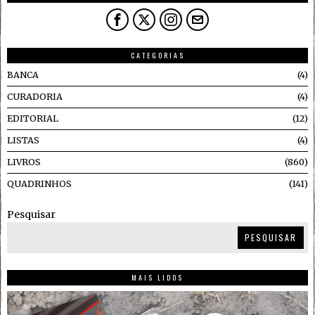
CATEGORIAS
BANCA
4
CURADORIA
4
EDITORIAL
12
LISTAS
4
LIVROS
860
QUADRINHOS
141
Pesquisar
PESQUISAR
MAIS LIDOS