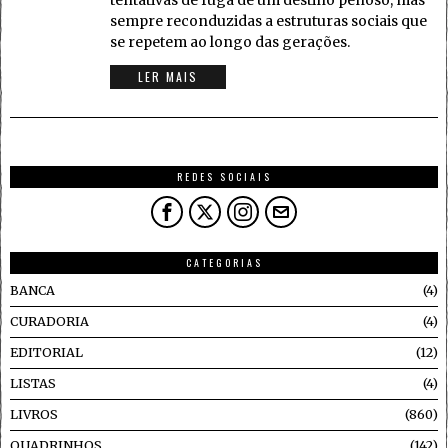
tentativas de fuga de um destino penoso, mas
sempre reconduzidas a estruturas sociais que
se repetem ao longo das gerações.
LER MAIS
REDES SOCIAIS
CATEGORIAS
BANCA
4
CURADORIA
4
EDITORIAL
12
LISTAS
4
LIVROS
860
QUADRINHOS
142