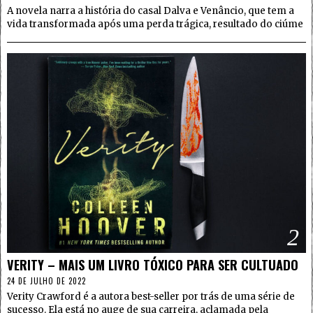
A novela narra a história do casal Dalva e Venâncio, que tem a
vida transformada após uma perda trágica, resultado do ciúme
2
VERITY – MAIS UM LIVRO TÓXICO PARA SER CULTUADO
24 DE JULHO DE 2022
Verity Crawford é a autora best-seller por trás de uma série de
sucesso. Ela está no auge de sua carreira, aclamada pela