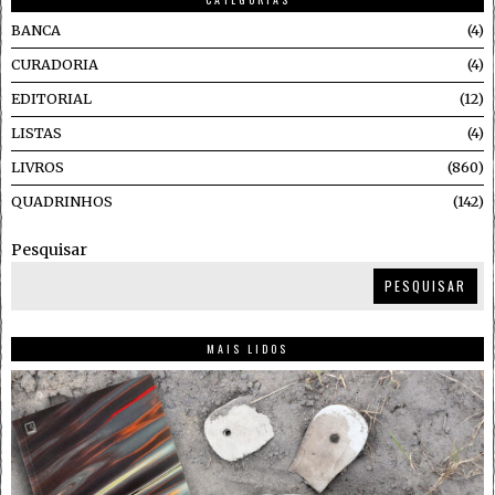
BANCA
4
CURADORIA
4
EDITORIAL
12
LISTAS
4
LIVROS
860
QUADRINHOS
142
Pesquisar
PESQUISAR
MAIS LIDOS