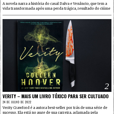
A novela narra a história do casal Dalva e Venâncio, que tem a
vida transformada após uma perda trágica, resultado do ciúme
2
VERITY – MAIS UM LIVRO TÓXICO PARA SER CULTUADO
24 DE JULHO DE 2022
Verity Crawford é a autora best-seller por trás de uma série de
sucesso. Ela está no auge de sua carreira, aclamada pela