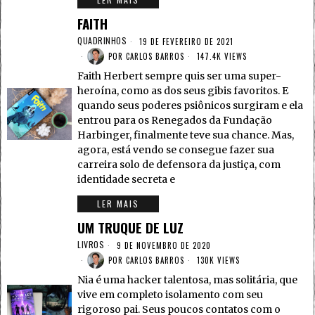
FAITH
QUADRINHOS
19 DE FEVEREIRO DE 2021
POR
CARLOS BARROS
147.4K VIEWS
Faith Herbert sempre quis ser uma super-
heroína, como as dos seus gibis favoritos. E
quando seus poderes psiônicos surgiram e ela
entrou para os Renegados da Fundação
Harbinger, finalmente teve sua chance. Mas,
agora, está vendo se consegue fazer sua
carreira solo de defensora da justiça, com
identidade secreta e
LER MAIS
UM TRUQUE DE LUZ
LIVROS
9 DE NOVEMBRO DE 2020
POR
CARLOS BARROS
130K VIEWS
Nia é uma hacker talentosa, mas solitária, que
vive em completo isolamento com seu
rigoroso pai. Seus poucos contatos com o