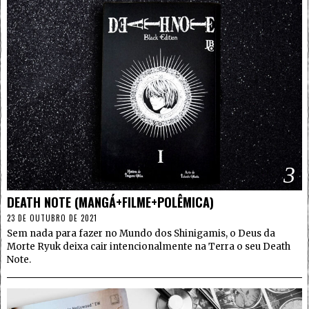
3
DEATH NOTE (MANGÁ+FILME+POLÊMICA)
23 DE OUTUBRO DE 2021
Sem nada para fazer no Mundo dos Shinigamis, o Deus da
Morte Ryuk deixa cair intencionalmente na Terra o seu Death
Note.