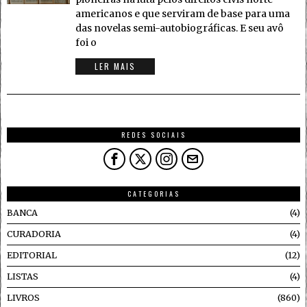
americanos e que serviram de base para uma
das novelas semi-autobiográficas. E seu avô
foi o
LER MAIS
REDES SOCIAIS
CATEGORIAS
BANCA
4
CURADORIA
4
EDITORIAL
12
LISTAS
4
LIVROS
860