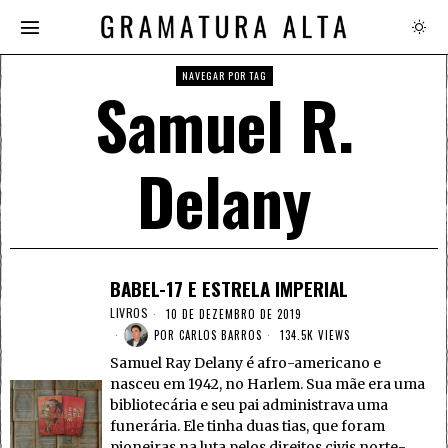
NAVEGAR POR TAG
Samuel R.
Delany
BABEL-17 E ESTRELA IMPERIAL
LIVROS
10 DE DEZEMBRO DE 2019
POR
CARLOS BARROS
134.5K VIEWS
Samuel Ray Delany é afro-americano e
nasceu em 1942, no Harlem. Sua mãe era uma
bibliotecária e seu pai administrava uma
funerária. Ele tinha duas tias, que foram
pioneiras na luta pelos direitos civis norte-