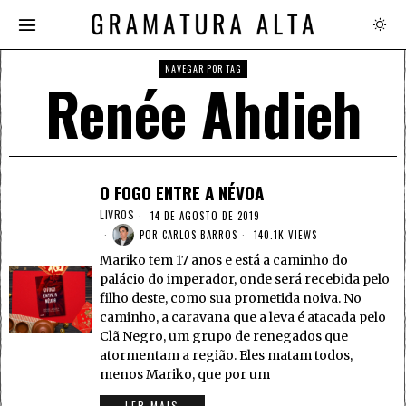
NAVEGAR POR TAG
Renée Ahdieh
O FOGO ENTRE A NÉVOA
LIVROS
14 DE AGOSTO DE 2019
POR
CARLOS BARROS
140.1K VIEWS
Mariko tem 17 anos e está a caminho do
palácio do imperador, onde será recebida pelo
filho deste, como sua prometida noiva. No
caminho, a caravana que a leva é atacada pelo
Clã Negro, um grupo de renegados que
atormentam a região. Eles matam todos,
menos Mariko, que por um
LER MAIS