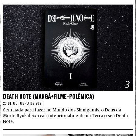
3
DEATH NOTE (MANGÁ+FILME+POLÊMICA)
23 DE OUTUBRO DE 2021
Sem nada para fazer no Mundo dos Shinigamis, o Deus da
Morte Ryuk deixa cair intencionalmente na Terra o seu Death
Note.