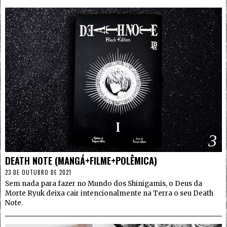
3
DEATH NOTE (MANGÁ+FILME+POLÊMICA)
23 DE OUTUBRO DE 2021
Sem nada para fazer no Mundo dos Shinigamis, o Deus da
Morte Ryuk deixa cair intencionalmente na Terra o seu Death
Note.