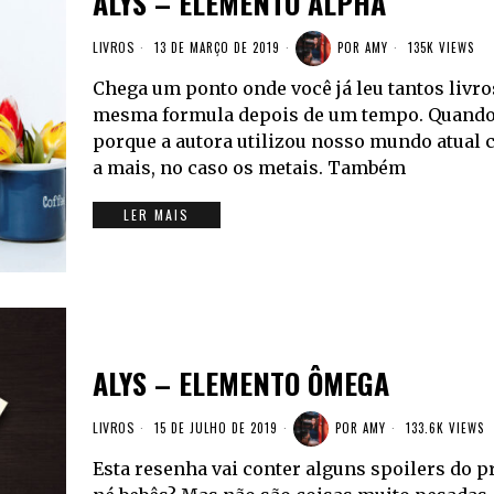
ALYS – ELEMENTO ALPHA
LIVROS
13 DE MARÇO DE 2019
POR
AMY
135K VIEWS
Chega um ponto onde você já leu tantos livro
mesma formula depois de um tempo. Quando c
porque a autora utilizou nosso mundo atual
a mais, no caso os metais. Também
LER MAIS
ALYS – ELEMENTO ÔMEGA
LIVROS
15 DE JULHO DE 2019
POR
AMY
133.6K VIEWS
Esta resenha vai conter alguns spoilers do pr