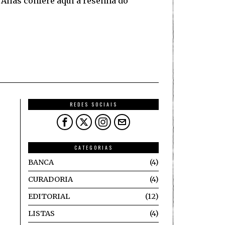
Aliás confere aqui a resenha do
REDES SOCIAIS
CATEGORIAS
BANCA
4
CURADORIA
4
EDITORIAL
12
LISTAS
4