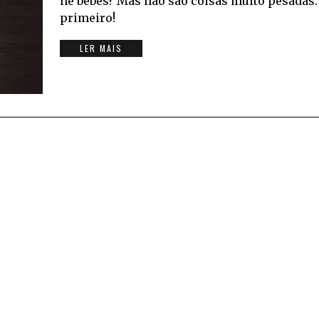
né bebês? Mas não são coisas muito pesadas. 
primeiro!
LER MAIS