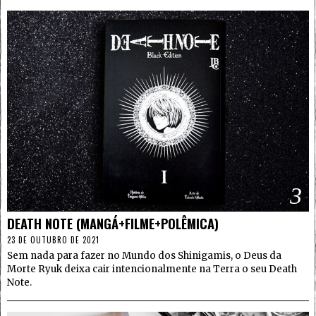
3
DEATH NOTE (MANGÁ+FILME+POLÊMICA)
23 DE OUTUBRO DE 2021
Sem nada para fazer no Mundo dos Shinigamis, o Deus da
Morte Ryuk deixa cair intencionalmente na Terra o seu Death
Note.