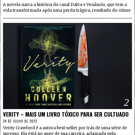
A novela narra a história do casal Dalva e Venâncio, que tem a
vida transformada após uma perda trágica, resultado do ciúme
2
VERITY – MAIS UM LIVRO TÓXICO PARA SER CULTUADO
24 DE JULHO DE 2022
Verity Crawford é a autora best-seller por trás de uma série de
sucesso. Ela está no auge de sua carreira, aclamada pela