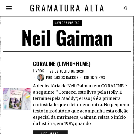
NAVEGAR POR TAG
Neil Gaiman
CORALINE (LIVRO+FILME)
LIVROS
29 DE JULHO DE 2020
POR
CARLOS BARROS
139.3K VIEWS
A dedicatória de Neil Gaiman em CORALINE é
a seguinte: “Comecei este livro pela Holly. E
terminei pela Maddy.”, e isso já é a primeira
curiosidade que o leitor encontra. No pequeno
texto introdutório que acompanha esta edição
especial da Intrínseca, Gaiman relata o início
da história, em 1987, quando
LER MAIS