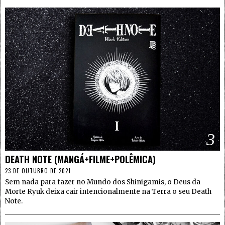
3
DEATH NOTE (MANGÁ+FILME+POLÊMICA)
23 DE OUTUBRO DE 2021
Sem nada para fazer no Mundo dos Shinigamis, o Deus da
Morte Ryuk deixa cair intencionalmente na Terra o seu Death
Note.