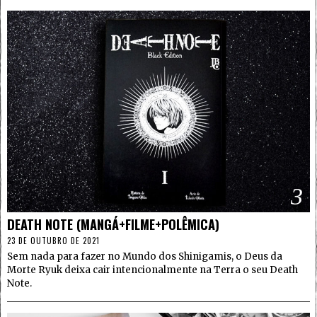
3
DEATH NOTE (MANGÁ+FILME+POLÊMICA)
23 DE OUTUBRO DE 2021
Sem nada para fazer no Mundo dos Shinigamis, o Deus da
Morte Ryuk deixa cair intencionalmente na Terra o seu Death
Note.