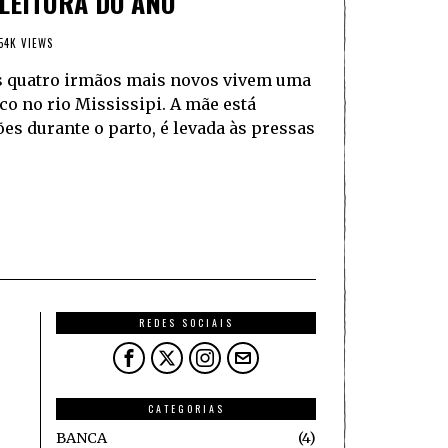
LEITURA DO ANO
54K VIEWS
eus quatro irmãos mais novos vivem uma
o no rio Mississipi. A mãe está
ões durante o parto, é levada às pressas
REDES SOCIAIS
CATEGORIAS
BANCA
4