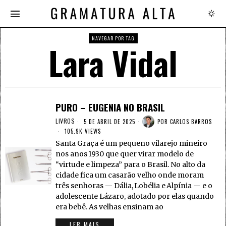
NAVEGAR POR TAG
Lara Vidal
PURO – EUGENIA NO BRASIL
LIVROS
5 DE ABRIL DE 2025
POR
CARLOS BARROS
105.9K VIEWS
Santa Graça é um pequeno vilarejo mineiro
nos anos 1930 que quer virar modelo de
“virtude e limpeza” para o Brasil. No alto da
cidade fica um casarão velho onde moram
três senhoras — Dália, Lobélia e Alpínia — e o
adolescente Lázaro, adotado por elas quando
era bebê. As velhas ensinam ao
LER MAIS