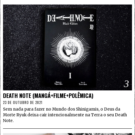
3
DEATH NOTE (MANGÁ+FILME+POLÊMICA)
23 DE OUTUBRO DE 2021
Sem nada para fazer no Mundo dos Shinigamis, o Deus da
Morte Ryuk deixa cair intencionalmente na Terra o seu Death
Note.