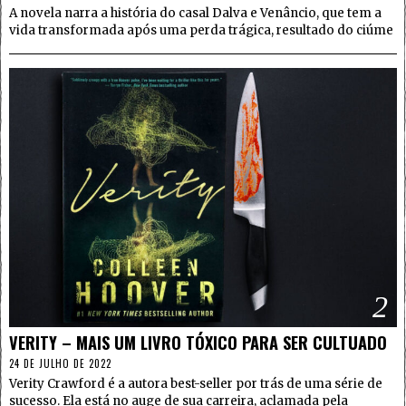
A novela narra a história do casal Dalva e Venâncio, que tem a
vida transformada após uma perda trágica, resultado do ciúme
2
VERITY – MAIS UM LIVRO TÓXICO PARA SER CULTUADO
24 DE JULHO DE 2022
Verity Crawford é a autora best-seller por trás de uma série de
sucesso. Ela está no auge de sua carreira, aclamada pela