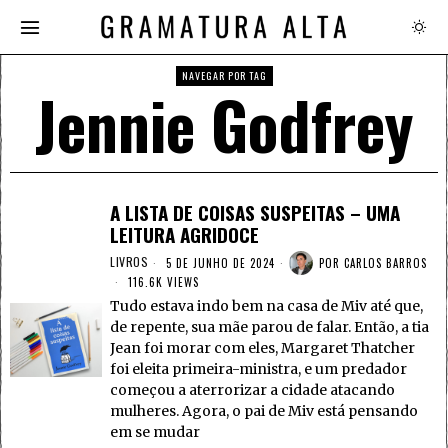
NAVEGAR POR TAG
Jennie Godfrey
A LISTA DE COISAS SUSPEITAS – UMA
LEITURA AGRIDOCE
LIVROS
5 DE JUNHO DE 2024
POR
CARLOS BARROS
116.6K VIEWS
Tudo estava indo bem na casa de Miv até que,
de repente, sua mãe parou de falar. Então, a tia
Jean foi morar com eles, Margaret Thatcher
foi eleita primeira-ministra, e um predador
começou a aterrorizar a cidade atacando
mulheres. Agora, o pai de Miv está pensando
em se mudar